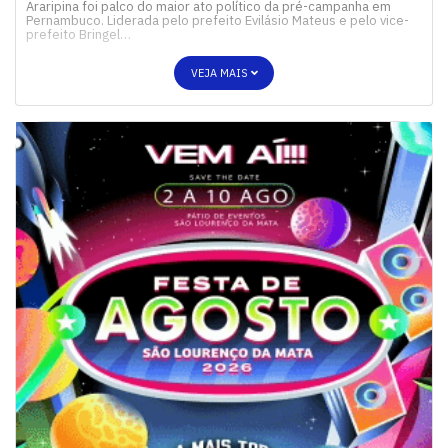
Araripina foi palco do maior ato político da pré-campanha em
Pernambuco. Liderada pelo prefeito Evilásio Mateus e pelo vice-
prefeito Bringel…
VEJA MAIS