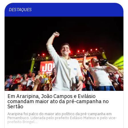
DESTAQUES
Em Araripina, João Campos e Evilásio
comandam maior ato da pré-campanha no
Sertão
Araripina foi palco do maior ato político da pré-campanha em
Pernambuco. Liderada pelo prefeito Evilásio Mateus e pelo vice-
prefeito Bringel…