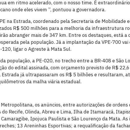
nua em ritmo acelerado, com o nosso time. É extraordinári
cano onde eles vivem ”, pontuou a governadora.
E na Estrada, coordenado pela Secretaria de Mobilidade e
zados R$ 500 milhões para a melhoria da infraestrutura ro
rão abranger mais de 347 km. Entre os destaques, está a 
sperada pela população. Já a implantação da VPE-700 vai c
E-120, ligar o Agreste à Mata Sul.
a população, a PE-020, no trecho entre a BR-408 e São L
ão do edital assinada, com orçamento previsto de R$ 22,6 
 Estrada já ultrapassaram os R$ 5 bilhões e resultaram, at
uilômetros da malha viária estadual.
etropolitana, os anúncios, entre autorizações de ordens de
do Recife, Olinda, Abreu e Lima, Ilha de Itamaracá, Itapi
 Camaragibe, Ipojuca Paulista e São Lourenço da Mata. As 
reches; 13 Areninhas Esportivas; a requalificação da facha