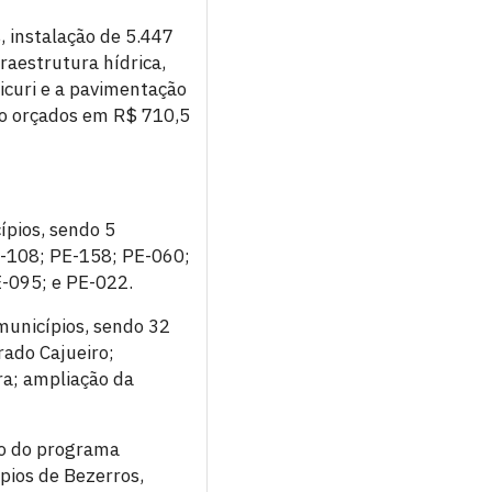
, instalação de 5.447
raestrutura hídrica,
icuri e a pavimentação
ão orçados em R$ 710,5
ípios, sendo 5
PE-108; PE-158; PE-060;
-095; e PE-022.
municípios, sendo 32
rado Cajueiro;
ra; ampliação da
ão do programa
pios de Bezerros,