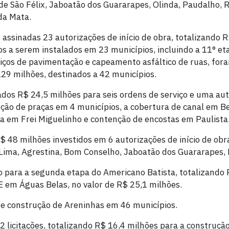
 São Félix, Jaboatão dos Guararapes, Olinda, Paudalho, R
da Mata.
assinadas 23 autorizações de início de obra, totalizando R
os a serem instalados em 23 municípios, incluindo a 11° et
iços de pavimentação e capeamento asfáltico de ruas, for
229 milhões, destinados a 42 municípios.
s R$ 24,5 milhões para seis ordens de serviço e uma auto
ção de praças em 4 municípios, a cobertura de canal em B
em Frei Miguelinho e contenção de encostas em Paulista
R$ 48 milhões investidos em 6 autorizações de início de ob
Lima, Agrestina, Bom Conselho, Jaboatão dos Guararapes, P
ão para a segunda etapa do Americano Batista, totalizando 
 em Águas Belas, no valor de R$ 25,1 milhões.
e construção de Areninhas em 46 municípios.
 2 licitações, totalizando R$ 16,4 milhões para a construçã