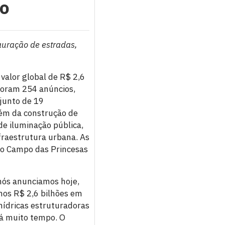
do
auração de estradas,
valor global de R$ 2,6
Foram 254 anúncios,
njunto de 19
lém da construção de
de iluminação pública,
fraestrutura urbana. As
 do Campo das Princesas
nós anunciamos hoje,
mos R$ 2,6 bilhões em
hídricas estruturadoras
há muito tempo. O