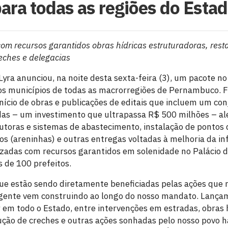
ara todas as regiões do Esta
om recursos garantidos obras hídricas estruturadoras, rest
eches e delegacias
ra anunciou, na noite desta sexta-feira (3), um pacote no 
dos municípios de todas as macrorregiões de Pernambuco. 
início de obras e publicações de editais que incluem um co
das – um investimento que ultrapassa R$ 500 milhões – a
dutoras e sistemas de abastecimento, instalação de pontos 
s (areninhas) e outras entregas voltadas à melhoria da in
rizadas com recursos garantidos em solenidade no Palácio
 de 100 prefeitos.
ue estão sendo diretamente beneficiadas pelas ações que 
 gente vem construindo ao longo do nosso mandato. Lança
ir em todo o Estado, entre intervenções em estradas, obras 
ção de creches e outras ações sonhadas pelo nosso povo 