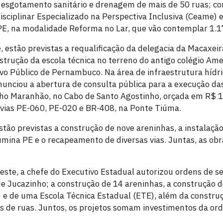
 esgotamento sanitário e drenagem de mais de 50 ruas; c
sciplinar Especializado na Perspectiva Inclusiva (Ceame) 
, na modalidade Reforma no Lar, que vão contemplar 1.17
 estão previstas a requalificação da delegacia da Macaxeir
strução da escola técnica no terreno do antigo colégio Ame
ivo Público de Pernambuco. Na área de infraestrutura hídr
nciou a abertura de consulta pública para a execução da
o Maranhão, no Cabo de Santo Agostinho, orçada em R$ 1 
ovias PE-060, PE-020 e BR-408, na Ponte Tiúma.
stão previstas a construção de nove areninhas, a instalaçã
umina PE e o recapeamento de diversas vias. Juntas, as o
reste, a chefe do Executivo Estadual autorizou ordens de s
e Jucazinho; a construção de 14 areninhas, a construção d
) e de uma Escola Técnica Estadual (ETE), além da construç
s de ruas. Juntos, os projetos somam investimentos da or