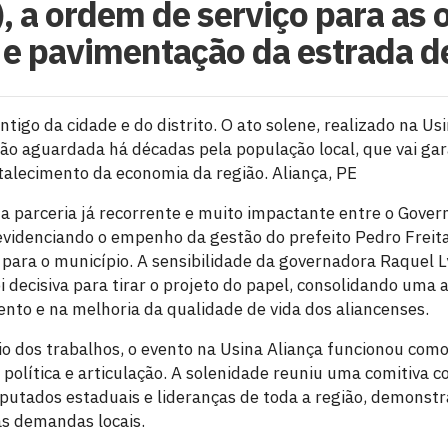
1), a ordem de serviço para as 
 e pavimentação da estrada d
igo da cidade e do distrito. O ato solene, realizado na Us
ção aguardada há décadas pela população local, que vai ga
rtalecimento da economia da região. Aliança, PE
a parceria já recorrente e muito impactante entre o Gover
 evidenciando o empenho da gestão do prefeito Pedro Freita
para o município. A sensibilidade da governadora Raquel L
i decisiva para tirar o projeto do papel, consolidando uma
nto e na melhoria da qualidade de vida dos aliancenses.
cio dos trabalhos, o evento na Usina Aliança funcionou com
política e articulação. A solenidade reuniu uma comitiva 
putados estaduais e lideranças de toda a região, demonst
s demandas locais.