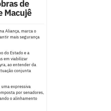
obras de
e Macujê
ina Aliança, marca o
rantir mais segurança
no do Estado e a
s em viabilizar
yra, ao entender da
 atuação conjunta
o uma expressiva
composta por senadores,
rando o alinhamento