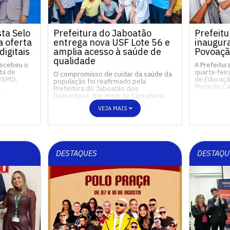
ta Selo
Prefeitura do Jaboatão
Prefeitu
 oferta
entrega nova USF Lote 56 e
inaugur
digitais
amplia acesso à saúde de
Povoaçã
qualidade
recebeu o
A Prefeitur
ta de
quarta-feir
O compromisso de cuidar da saúde da
OSPD),
de Educação
população foi reafirmado pela
…
Maria do 
Prefeitura do Jaboatão dos
Guararapes, por meio da Secretaria…
VEJA MAIS
DESTAQUES
DESTAQU