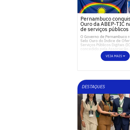
Pernambuco conquis
Ouro da ABEP-TIC na
de serviços públicos 
O Governo de Pernambuco 
Selo Ouro do Índice de Ofer
Serviços Públicos Digitais (I
concedido pela Associação
VEJA MAIS
DESTAQUES