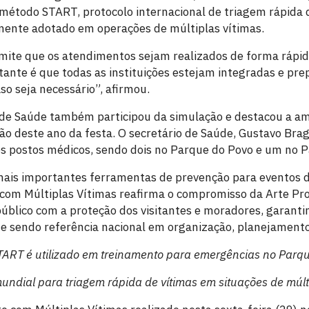
 método START, protocolo internacional de triagem rápida 
ente adotado em operações de múltiplas vítimas.
ite que os atendimentos sejam realizados de forma rápid
rtante é que todas as instituições estejam integradas e pr
o seja necessário”, afirmou.
 de Saúde também participou da simulação e destacou a am
ção deste ano da festa. O secretário de Saúde, Gustavo Bra
s postos médicos, sendo dois no Parque do Povo e um no P
ais importantes ferramentas de prevenção para eventos d
com Múltiplas Vítimas reafirma o compromisso da Arte Pro
úblico com a proteção dos visitantes e moradores, garanti
e sendo referência nacional em organização, planejamento
TART é utilizado em treinamento para emergências no Parq
mundial para triagem rápida de vítimas em situações de múl