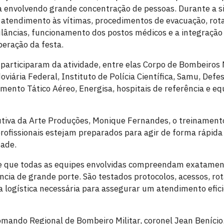
a envolvendo grande concentração de pessoas. Durante a s
 atendimento às vítimas, procedimentos de evacuação, rota
ncias, funcionamento dos postos médicos e a integração 
peração da festa.
 participaram da atividade, entre elas Corpo de Bombeiros Mil
odoviária Federal, Instituto de Polícia Científica, Samu, Defes
mento Tático Aéreo, Energisa, hospitais de referência e eq
utiva da Arte Produções, Monique Fernandes, o treinamen
profissionais estejam preparados para agir de forma rápid
dade.
te que todas as equipes envolvidas compreendam exatamen
ncia de grande porte. São testados protocolos, acessos, ro
a logística necessária para assegurar um atendimento efici
ando Regional de Bombeiro Militar, coronel Jean Benício,