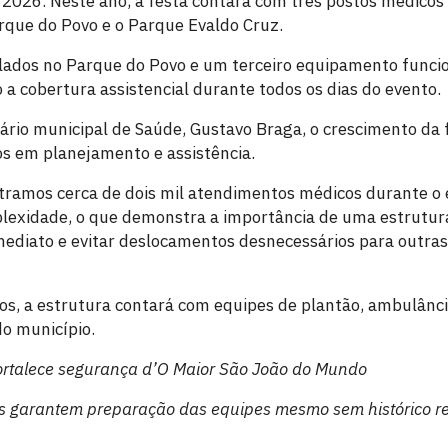
2026. Neste ano, a festa contará com três postos médicos
arque do Povo e o Parque Evaldo Cruz.
alados no Parque do Povo e um terceiro equipamento func
 a cobertura assistencial durante todos os dias do evento.
ário municipal de Saúde, Gustavo Braga, o crescimento da 
s em planejamento e assistência.
tramos cerca de dois mil atendimentos médicos durante o 
plexidade, o que demonstra a importância de uma estrutu
ediato e evitar deslocamentos desnecessários para outras
s, a estrutura contará com equipes de plantão, ambulância
do município.
ortalece segurança d’O Maior São João do Mundo
s garantem preparação das equipes mesmo sem histórico r