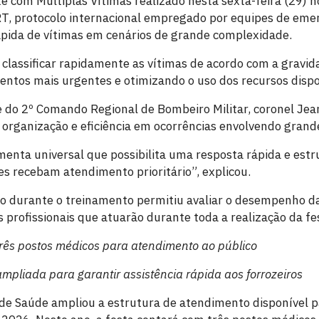
e com Múltiplas Vítimas realizado nesta sexta-feira (29) 
T, protocolo internacional empregado por equipes de eme
pida de vítimas em cenários de grande complexidade.
classificar rapidamente as vítimas de acordo com a gravid
entos mais urgentes e otimizando o uso dos recursos dispo
do 2º Comando Regional de Bombeiro Militar, coronel Jean
r organização e eficiência em ocorrências envolvendo gran
nta universal que possibilita uma resposta rápida e est
es recebam atendimento prioritário”, explicou.
lo durante o treinamento permitiu avaliar o desempenho da
 profissionais que atuarão durante toda a realização da fe
rês postos médicos para atendimento ao público
ampliada para garantir assistência rápida aos forrozeiros
 de Saúde ampliou a estrutura de atendimento disponível p