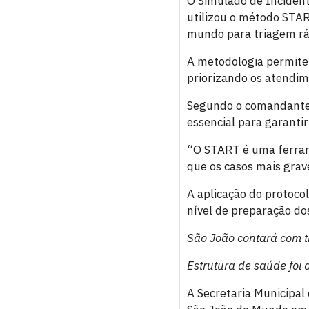
O Simulado de Incident
utilizou o método STAR
mundo para triagem rá
A metodologia permite 
priorizando os atendim
Segundo o comandante 
essencial para garanti
“O START é uma ferrame
que os casos mais grav
A aplicação do protoco
nível de preparação dos
São João contará com t
Estrutura de saúde foi 
A Secretaria Municipal