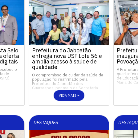
ta Selo
Prefeitura do Jaboatão
Prefeitu
 oferta
entrega nova USF Lote 56 e
inaugur
digitais
amplia acesso à saúde de
Povoaçã
qualidade
recebeu o
A Prefeitur
ta de
quarta-feir
O compromisso de cuidar da saúde da
OSPD),
de Educação
população foi reafirmado pela
…
Maria do 
Prefeitura do Jaboatão dos
Guararapes, por meio da Secretaria…
VEJA MAIS
DESTAQUES
DESTAQU