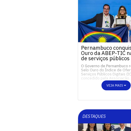
Pernambuco conquis
Ouro da ABEP-TIC na
de serviços públicos 
O Governo de Pernambuco 
Selo Ouro do Índice de Ofer
Serviços Públicos Digitais (I
concedido pela Associação
VEJA MAIS
DESTAQUES