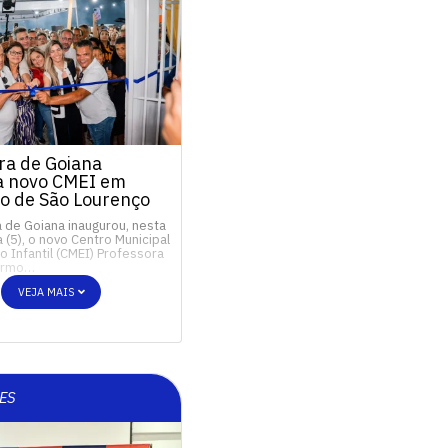
ra de Goiana
a novo CMEI em
o de São Lourenço
a de Goiana inaugurou, nesta
a (5), o novo Centro Municipal
 Infantil (CMEI) Professora
Carmo…
VEJA MAIS
ES