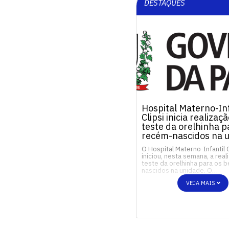
DESTAQUES
Hospital Materno-Inf
Clipsi inicia realizaç
teste da orelhinha p
recém-nascidos na 
O Hospital Materno-Infantil C
iniciou, nesta semana, a rea
teste da orelhinha para os 
nascidos na unidade. O…
VEJA MAIS