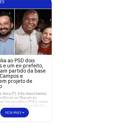
ES
ilia ao PSD dois
s e um ex-prefeito,
xam partido da base
 Campos e
cem projeto de
o
-feira (7), três importantes
olíticas se filiaram ao
ial Democrático (PSD), maior
 Pernambuco. Os prefeitos…
VEJA MAIS