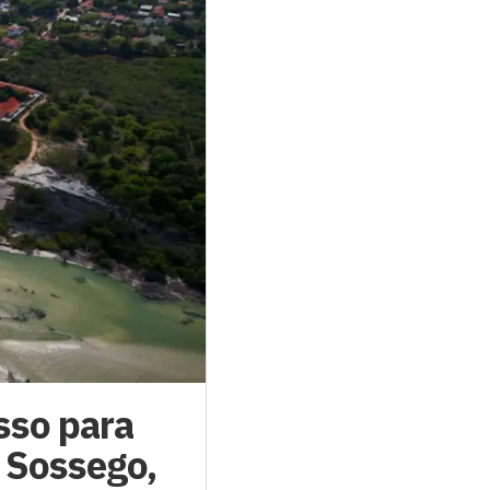
sso para
o Sossego,