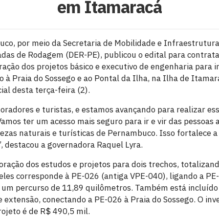
em Itamaracá
o, por meio da Secretaria de Mobilidade e Infraestrutura
das de Rodagem (DER-PE), publicou o edital para contrat
ração dos projetos básico e executivo de engenharia para 
à Praia do Sossego e ao Pontal da Ilha, na Ilha de Itamara
ial desta terça-feira (2).
radores e turistas, e estamos avançando para realizar ess
Vamos ter um acesso mais seguro para ir e vir das pessoas
ezas naturais e turísticas de Pernambuco. Isso fortalece 
, destacou a governadora Raquel Lyra.
boração dos estudos e projetos para dois trechos, totaliza
deles corresponde à PE-026 (antiga VPE-040), ligando a PE
m um percurso de 11,89 quilômetros. Também está incluído
 extensão, conectando a PE-026 à Praia do Sossego. O in
ojeto é de R$ 490,5 mil.