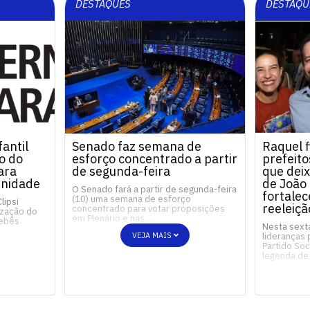
DESTAQUES
DESTAQU
antil
Senado faz semana de
Raquel f
ão do
esforço concentrado a partir
prefeito
ara
de segunda-feira
que dei
unidade
de João
O Senado fará a partir de segunda-feira
fortale
(10) uma semana de esforço
lipsi
reeleiçã
concentrado para votar proposições
lização do
em Plenário e nas…
bebês
Nesta sexta
VEJA MAIS
lideranças p
Partido Soc
legenda de