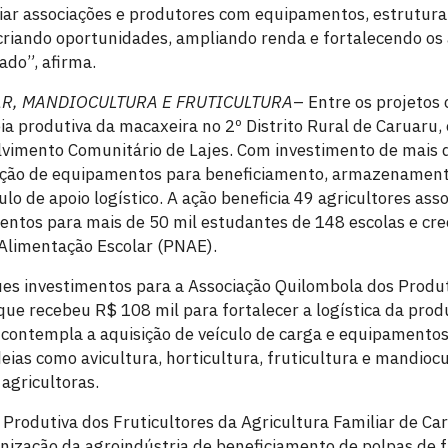
ar associações e produtores com equipamentos, estrutura
riando oportunidades, ampliando renda e fortalecendo os
ado”, afirma.
AR, MANDIOCULTURA E FRUTICULTURA
– Entre os projetos
ia produtiva da macaxeira no 2º Distrito Rural de Caruaru,
vimento Comunitário de Lajes. Com investimento de mais d
isição de equipamentos para beneficiamento, armazenament
lo de apoio logístico. A ação beneficia 49 agricultores ass
entos para mais de 50 mil estudantes de 148 escolas e cre
Alimentação Escolar (PNAE).
s investimentos para a Associação Quilombola dos Produt
 que recebeu R$ 108 mil para fortalecer a logística da pr
 contempla a aquisição de veículo de carga e equipamentos
eias como avicultura, horticultura, fruticultura e mandioc
 agricultoras.
e Produtiva dos Fruticultores da Agricultura Familiar de Ca
ização da agroindústria de beneficiamento de polpas de fr