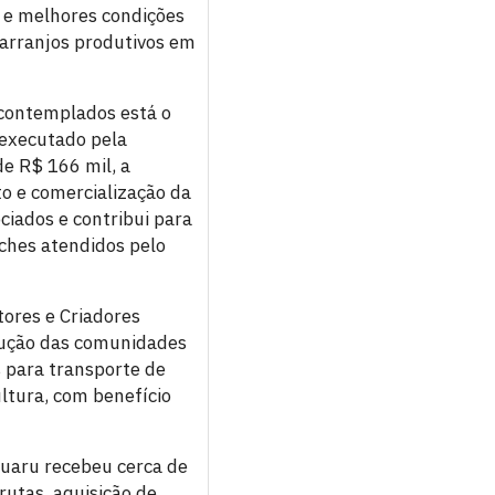
 e melhores condições
 arranjos produtivos em
 contemplados está o
 executado pela
e R$ 166 mil, a
o e comercialização da
ociados e contribui para
ches atendidos pelo
ores e Criadores
odução das comunidades
 para transporte de
ultura, com benefício
ruaru recebeu cerca de
utas, aquisição de