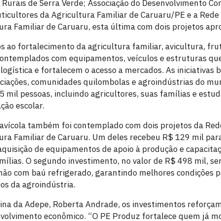
 Rurais de Serra Verde; Associação do Desenvolvimento Com
ticultores da Agricultura Familiar de Caruaru/PE e a Rede
ura Familiar de Caruaru, esta última com dois projetos apr
s ao fortalecimento da agricultura familiar, avicultura, fru
ontemplados com equipamentos, veículos e estruturas qu
logística e fortalecem o acesso a mercados. As iniciativas
ociações, comunidades quilombolas e agroindústrias do mu
 mil pessoas, incluindo agricultores, suas famílias e estu
ção escolar.
 avícola também foi contemplado com dois projetos da Red
tura Familiar de Caruaru. Um deles recebeu R$ 129 mil par
 aquisição de equipamentos de apoio à produção e capacitaç
mílias. O segundo investimento, no valor de R$ 498 mil, se
ão com baú refrigerado, garantindo melhores condições p
os da agroindústria.
rina da Adepe, Roberta Andrade, os investimentos reforçam
envolvimento econômico. “O PE Produz fortalece quem já 