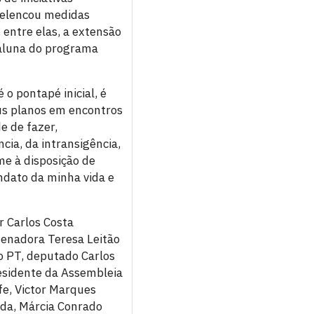
m elencou medidas
entre elas, a extensão
 aluna do programa
 o pontapé inicial, é
us planos em encontros
e de fazer,
ncia, da intransigência,
me à disposição de
dato da minha vida e
r Carlos Costa
senadora Teresa Leitão
o PT, deputado Carlos
residente da Assembleia
fe, Victor Marques
ada, Márcia Conrado