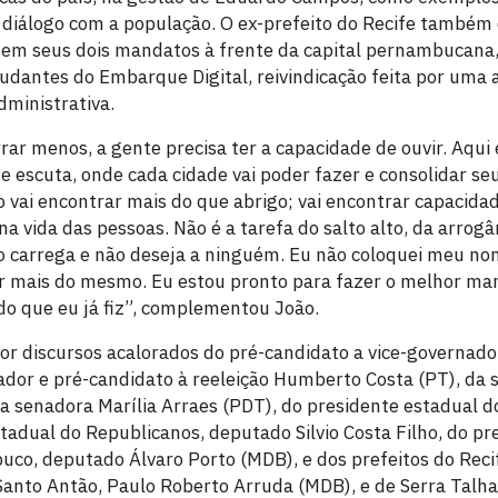
o diálogo com a população. O ex-prefeito do Recife també
m seus dois mandatos à frente da capital pernambucana, 
tudantes do Embarque Digital, reivindicação feita por uma
ministrativa.
rar menos, a gente precisa ter a capacidade de ouvir. Aqui é
escuta, onde cada cidade vai poder fazer e consolidar se
o vai encontrar mais do que abrigo; vai encontrar capacidad
na vida das pessoas. Não é a tarefa do salto alto, da arrogâ
o carrega e não deseja a ninguém. Eu não coloquei meu no
 mais do mesmo. Eu estou pronto para fazer o melhor man
do que eu já fiz”, complementou João.
or discursos acalorados do pré-candidato a vice-governado
ador e pré-candidato à reeleição Humberto Costa (PT), da 
 a senadora Marília Arraes (PDT), do presidente estadual d
stadual do Republicanos, deputado Silvio Costa Filho, do p
uco, deputado Álvaro Porto (MDB), e dos prefeitos do Reci
 Santo Antão, Paulo Roberto Arruda (MDB), e de Serra Talh