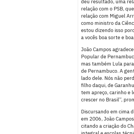
deu resultado, uma rel
relação com o PSB, que
relação com Miguel Ar
como ministro da Ciênc
estou dizendo isso por
a vocês boa sorte e boa
João Campos agradeceu
Popular de Pernambuco 
mas também Lula para o
de Pernambuco. A gente
lado dele. Nós não pe
filho daqui, de Garan
tem apreço, carinho e 
crescer no Brasil”, pro
Discursando em cima d
em 2006, João Campos r
citando a criação do C
integral e escolas téc