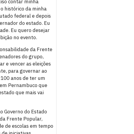
ciso contar minha
 o histórico da minha
tado federal e depois
vernador do estado. Eu
dade. Eu quero desejar
ibição no evento.
onsabilidade da Frente
senadores do grupo,
r e vencer as eleições
nte, para governar ao
 100 anos de ter um
no em Pernambuco que
estado que mais vai
ao Governo do Estado
da Frente Popular,
ede de escolas em tempo
de iniciativas