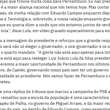
ação que trouxe muita coisa para Pernambuco. Eu não pre
 é a maior aliança nacional que nós temos hoje. Mas contar
raes, da minha relação com Eduardo Campos enquanto depu
ia e Tecnologia e, sobretudo, a nossa ralação enquanto go
que eu queria dizer a vocês que nós estamos juntos de ver
 luta”, disse Lula, em vídeo gravado especialmente para ex
 a mensagem do presidente e reforçou que a grande resp
será não só eleger o governador, o vice-governador e os 
 quarto mandato. “A gente não está aqui apenas para luta
 está aqui para reeleger Luiz Inácio Lula da Silva preside
rderemos a maior oportunidade de Pernambuco nos últimos
huns, de Caetés, governando nosso país sem ter um gover
lealdade ao presidente. Nós vamos fazer de Pernambuco o 
meteu.
e uma réplica da tribuna que marcou a campanha do PSB 
essaltou que a escuta da população é uma característica 
hapéu de Palha, no governo de Miguel Arraes, e da maior r
nicas do país, na gestão de Eduardo Campos, como exemplos 