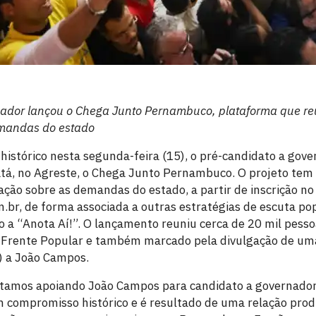
ador lançou o Chega Junto Pernambuco, plataforma que reu
mandas do estado
istórico nesta segunda-feira (15), o pré-candidato a gov
tá, no Agreste, o Chega Junto Pernambuco. O projeto tem o
ção sobre as demandas do estado, a partir de inscrição no 
br, de forma associada a outras estratégias de escuta p
 a “Anota Aí!”. O lançamento reuniu cerca de 20 mil pess
 Frente Popular e também marcado pela divulgação de u
) a João Campos.
stamos apoiando João Campos para candidato a governador
compromisso histórico e é resultado de uma relação prod