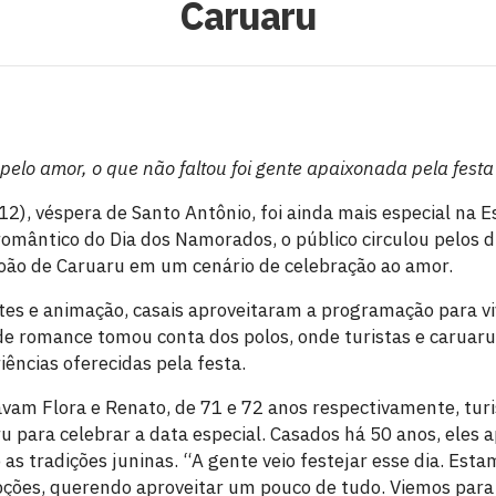
Caruaru
lo amor, o que não faltou foi gente apaixonada pela festa
(12), véspera de Santo Antônio, foi ainda mais especial na E
omântico do Dia dos Namorados, o público circulou pelos di
oão de Caruaru em um cenário de celebração ao amor.
tes e animação, casais aproveitaram a programação para 
 de romance tomou conta dos polos, onde turistas e caruaru
iências oferecidas pela festa.
tavam Flora e Renato, de 71 e 72 anos respectivamente, tur
 para celebrar a data especial. Casados há 50 anos, eles a
 as tradições juninas. “A gente veio festejar esse dia. Es
pções, querendo aproveitar um pouco de tudo. Viemos para