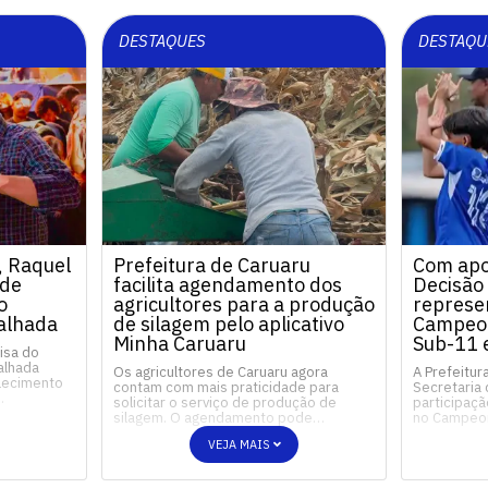
DESTAQUES
DESTAQU
, Raquel
Prefeitura de Caruaru
Com apoi
 de
facilita agendamento dos
Decisão
o
agricultores para a produção
represe
alhada
de silagem pelo aplicativo
Campeo
Minha Caruaru
Sub-11 
isa do
Talhada
Os agricultores de Caruaru agora
A Prefeitur
alecimento
contam com mais praticidade para
Secretaria 
…
solicitar o serviço de produção de
participaçã
silagem. O agendamento pode…
no Campeo
VEJA MAIS