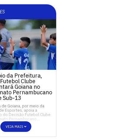
ES
o da Prefeitura,
 Futebol Clube
ntará Goiana no
nato Pernambucano
e Sub-13
a de Goiana, por meio da
de Esportes, apoia a
o do Decisão Futebol Clube
nato Pernambucano…
VEJA MAIS