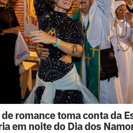
 de romance toma conta da E
ria em noite do Dia dos Nam