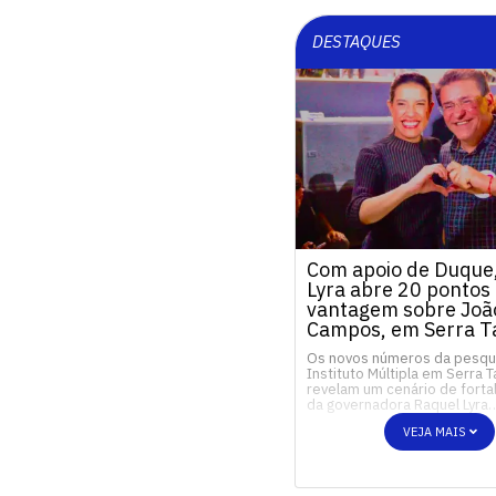
DESTAQUES
Com apoio de Duque
Lyra abre 20 pontos
vantagem sobre Joã
Campos, em Serra T
Os novos números da pesqu
Instituto Múltipla em Serra 
revelam um cenário de fort
da governadora Raquel Lyra
VEJA MAIS