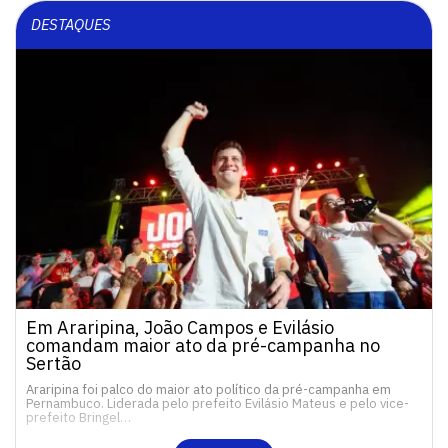
DESTAQUES
Em Araripina, João Campos e Evilásio
comandam maior ato da pré-campanha no
Sertão
Araripina foi palco do maior ato político da pré-campanha em
Pernambuco. Liderada pelo prefeito Evilásio Mateus e pelo vice-
prefeito Bringel…