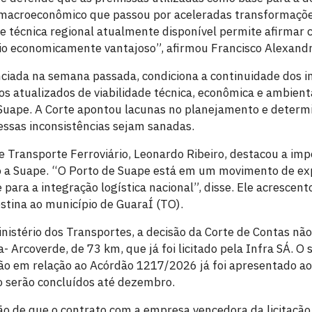
macroeconômico que passou por aceleradas transformaçõe
 técnica regional atualmente disponível permite afirmar
o economicamente vantajoso”, afirmou Francisco Alexandr
ciada na semana passada, condiciona a continuidade dos i
s atualizados de viabilidade técnica, econômica e ambienta
 Suape. A Corte apontou lacunas no planejamento e determ
essas inconsistências sejam sanadas.
e Transporte Ferroviário, Leonardo Ribeiro, destacou a imp
ro a Suape. “O Porto de Suape está em um movimento de ex
 para a integração logística nacional”, disse. Ele acrescent
estina ao município de GuaraÍ (TO).
istério dos Transportes, a decisão da Corte de Contas não 
- Arcoverde, de 73 km, que já foi licitado pela Infra SÁ. O
ão em relação ao Acórdão 1217/2026 já foi apresentado ao
o serão concluídos até dezembro.
são de que o contrato com a empresa vencedora da licitaçã