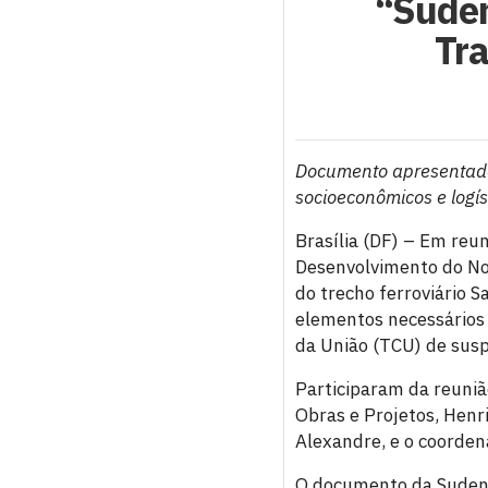
“Suden
Tra
Documento apresentado
socioeconômicos e logíst
Brasília (DF) – Em reun
Desenvolvimento do No
do trecho ferroviário 
elementos necessários 
da União (TCU) de susp
Participaram da reunião
Obras e Projetos, Henr
Alexandre, e o coordena
O documento da Sudene