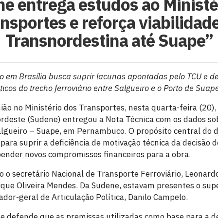
e entrega estudos ao Ministé
nsportes e reforça viabilidad
Transnordestina até Suape”
 em Brasília busca suprir lacunas apontadas pelo TCU e d
icos do trecho ferroviário entre Salgueiro e o Porto de Suap
ião no Ministério dos Transportes, nesta quarta-feira (20)
rdeste (Sudene) entregou a Nota Técnica com os dados sob
Salgueiro – Suape, em Pernambuco. O propósito central do
para suprir a deficiência de motivação técnica da decisão 
ender novos compromissos financeiros para a obra.
 o secretário Nacional de Transporte Ferroviário, Leonardo 
ique Oliveira Mendes. Da Sudene, estavam presentes o sup
dor-geral de Articulação Política, Danilo Campelo.
 defende que as premissas utilizadas como base para a de