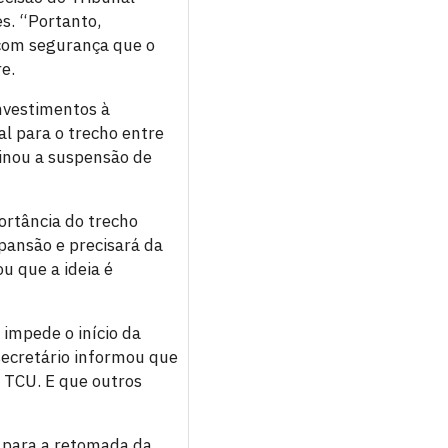
s. “Portanto,
 com segurança que o
e.
nvestimentos à
l para o trecho entre
inou a suspensão de
ortância do trecho
pansão e precisará da
ou que a ideia é
impede o início da
 secretário informou que
 TCU. E que outros
o para a retomada da