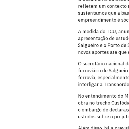
refletem um contexto 
sustentamos que a base
empreendimento é sóci
A medida do TCU, anun
apresentação de estudo
Salgueiro e o Porto de
novos aportes até que 
O secretário nacional d
ferroviário de Salguei
ferrovia, especialmente
interligar a Transnord
No entendimento do Min
obra no trecho Custódia
o embargo de declaraç
estudos sobre o projet
Além disso, há a previ