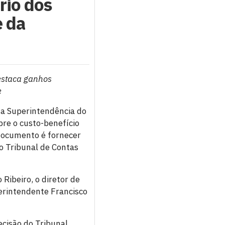
rio dos
e da
estaca ganhos
e
, a Superintendência do
re o custo-benefício
 documento é fornecer
do Tribunal de Contas
Ribeiro, o diretor de
erintendente Francisco
cisão do Tribunal