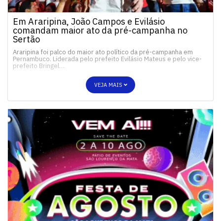
Em Araripina, João Campos e Evilásio
comandam maior ato da pré-campanha no
Sertão
Araripina foi palco do maior ato político da pré-campanha em
Pernambuco. Liderada pelo prefeito Evilásio Mateus e pelo vice-
prefeito Bringel…
VEJA MAIS