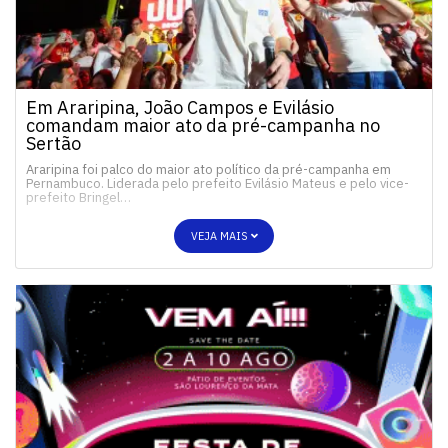
Em Araripina, João Campos e Evilásio
comandam maior ato da pré-campanha no
Sertão
Araripina foi palco do maior ato político da pré-campanha em
Pernambuco. Liderada pelo prefeito Evilásio Mateus e pelo vice-
prefeito Bringel…
VEJA MAIS