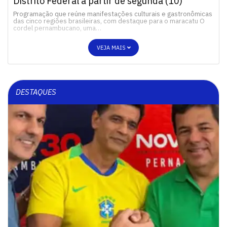
Distrito Federal a partir de segunda (10)
Programação que reúne manifestações culturais e gastronômicas
das cinco regiões brasileiras, com destaque para o maracatu O
cordel pernambucano, uma…
VEJA MAIS
DESTAQUES