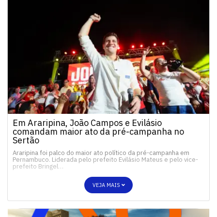
Em Araripina, João Campos e Evilásio
comandam maior ato da pré-campanha no
Sertão
Araripina foi palco do maior ato político da pré-campanha em
Pernambuco. Liderada pelo prefeito Evilásio Mateus e pelo vice-
prefeito Bringel…
VEJA MAIS