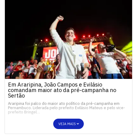
Em Araripina, João Campos e Evilásio
comandam maior ato da pré-campanha no
Sertão
Araripina foi palco do maior ato político da pré-campanha em
Pernambuco. Liderada pelo prefeito Evilásio Mateus e pelo vice-
prefeito Bringel…
VEJA MAIS