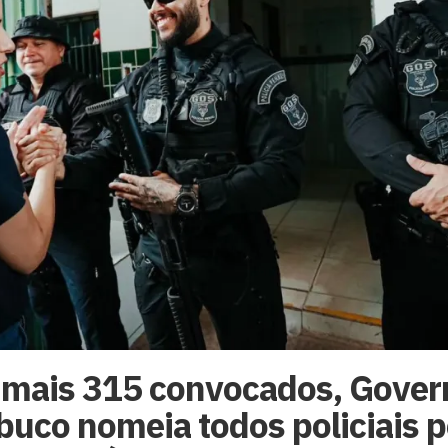
mais 315 convocados, Gover
uco nomeia todos policiais p