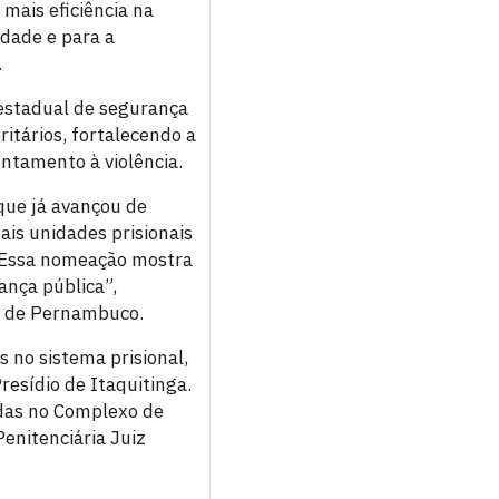
mais eficiência na
rdade e para a
.
 estadual de segurança
ritários, fortalecendo a
ntamento à violência.
que já avançou de
ais unidades prisionais
e. Essa nomeação mostra
nça pública”,
ão de Pernambuco.
no sistema prisional,
resídio de Itaquitinga.
adas no Complexo de
Penitenciária Juiz