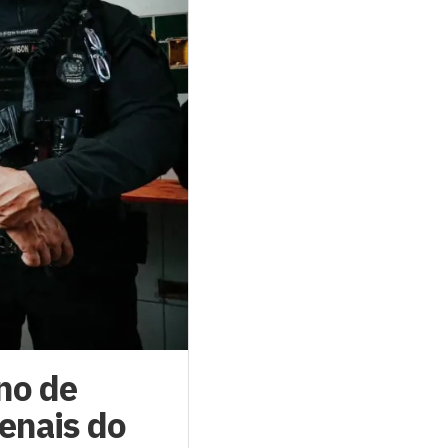
no de
enais do