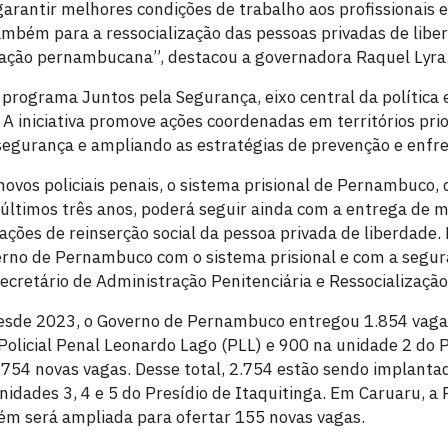
rantir melhores condições de trabalho aos profissionais e 
ambém para a ressocialização das pessoas privadas de libe
lação pernambucana”, destacou a governadora Raquel Lyra
 programa Juntos pela Segurança, eixo central da política
. A iniciativa promove ações coordenadas em territórios prio
segurança e ampliando as estratégias de prevenção e enfre
vos policiais penais, o sistema prisional de Pernambuco, 
 últimos três anos, poderá seguir ainda com a entrega de m
 ações de reinserção social da pessoa privada de liberdad
rno de Pernambuco com o sistema prisional e com a segura
secretário de Administração Penitenciária e Ressocializaç
sde 2023, o Governo de Pernambuco entregou 1.854 vagas 
Policial Penal Leonardo Lago (PLL) e 900 na unidade 2 do P
754 novas vagas. Desse total, 2.754 estão sendo implant
nidades 3, 4 e 5 do Presídio de Itaquitinga. Em Caruaru, a 
ém será ampliada para ofertar 155 novas vagas.