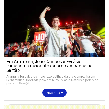
Em Araripina, João Campos e Evilásio
comandam maior ato da pré-campanha no
Sertão
Araripina foi palco do maior ato político da pré-campanha em
Pernambuco. Liderada pelo prefeito Evilásio Mateus e pelo vice-
prefeito Bringel…
VEJA MAIS