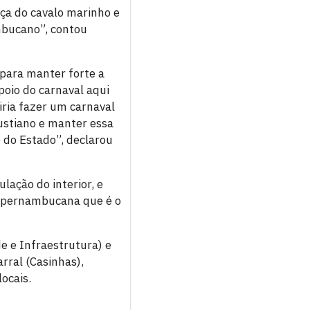
a do cavalo marinho e
mbucano”, contou
 para manter forte a
poio do carnaval aqui
iria fazer um carnaval
lustiano e manter essa
 do Estado”, declarou
ação do interior, e
e pernambucana que é o
e e Infraestrutura) e
rral (Casinhas),
ocais.