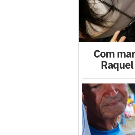
Com mara
Raquel 