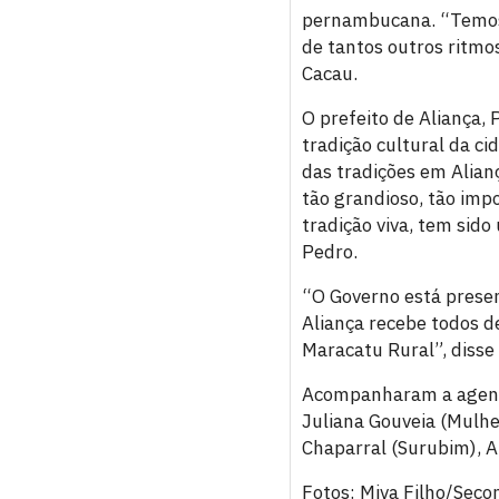
pernambucana. “Temos 
de tantos outros ritm
Cacau.
O prefeito de Aliança, 
tradição cultural da ci
das tradições em Alian
tão grandioso, tão imp
tradição viva, tem sid
Pedro.
“O Governo está presen
Aliança recebe todos 
Maracatu Rural”, disse
Acompanharam a agenda 
Juliana Gouveia (Mulhe
Chaparral (Surubim), A
Fotos: Miva Filho/Sec