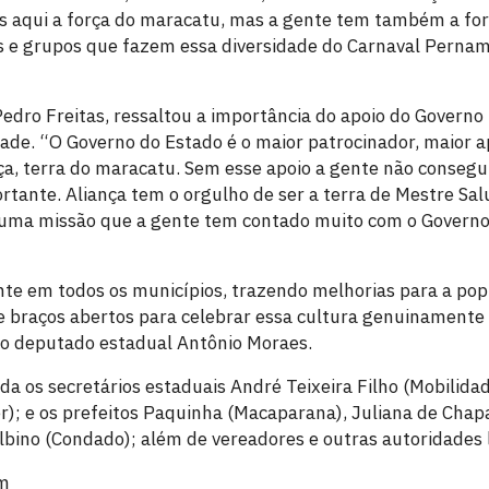
aqui a força do maracatu, mas a gente tem também a forç
os e grupos que fazem essa diversidade do Carnaval Perna
Pedro Freitas, ressaltou a importância do apoio do Governo
dade. “O Governo do Estado é o maior patrocinador, maior a
ça, terra do maracatu. Sem esse apoio a gente não consegu
ortante. Aliança tem o orgulho de ser a terra de Mestre Sa
o uma missão que a gente tem contado muito com o Governo
te em todos os municípios, trazendo melhorias para a popul
de braços abertos para celebrar essa cultura genuinament
 o deputado estadual Antônio Moraes.
os secretários estaduais André Teixeira Filho (Mobilidad
r); e os prefeitos Paquinha (Macaparana), Juliana de Chapa
lbino (Condado); além de vereadores e outras autoridades l
om