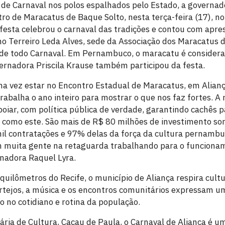
 de Carnaval nos polos espalhados pelo Estado, a governad
ro de Maracatus de Baque Solto, nesta terça-feira (17), no
festa celebrou o carnaval das tradições e contou com apre
no Terreiro Leda Alves, sede da Associação dos Maracatus 
de todo Carnaval. Em Pernambuco, o maracatu é considera
ernadora Priscila Krause também participou da festa.
ma vez estar no Encontro Estadual de Maracatus, em Alian
rabalha o ano inteiro para mostrar o que nos faz fortes. A
oiar, com política pública de verdade, garantindo cachês p
como este. São mais de R$ 80 milhões de investimento so
mil contratações e 97% delas da força da cultura pernamb
 muita gente na retaguarda trabalhando para o funcionam
rnadora Raquel Lyra.
quilômetros do Recife, o município de Aliança respira cult
rtejos, a música e os encontros comunitários expressam um
o no cotidiano e rotina da população.
ria de Cultura, Cacau de Paula, o Carnaval de Aliança é um