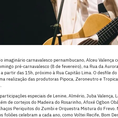
do imaginário carnavalesco pernambucano, Alceu Valença 
mingo pré-carnavalesco (8 de fevereiro), na Rua da Aurora
a partir das 15h, próximo à Rua Capitão Lima. O desfile do
uma realização das produtoras Pipoca, Zeroneutro e Tropic
.
participações especiais de Lenine, Almério, Juba Valença, L
além de cortejos do Madeira do Rosarinho, Afoxé Ogbon Obá
haços Periquitos do Zumbi e Orquestra Mistura do Frevo. 
os foliões celebram a cada ano, como Voltei Recife, Bom De