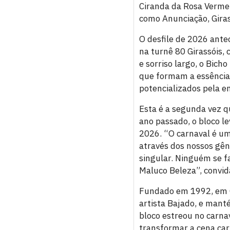
Ciranda da Rosa Vermel
como Anunciação, Giras
O desfile de 2026 ante
na turnê 80 Girassóis,
e sorriso largo, o Bic
que formam a essência 
potencializados pela e
Esta é a segunda vez qu
ano passado, o bloco le
2026. “O carnaval é um
através dos nossos gên
singular. Ninguém se fa
Maluco Beleza”, convid
Fundado em 1992, em Ol
artista Bajado, e manté
bloco estreou no carnav
transformar a cena car