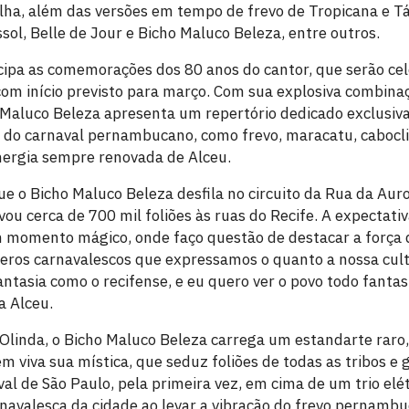
ha, além das versões em tempo de frevo de Tropicana e Táx
sol, Belle de Jour e Bicho Maluco Beleza, entre outros.
cipa as comemorações dos 80 anos do cantor, que serão ce
 com início previsto para março. Com sua explosiva combina
ho Maluco Beleza apresenta um repertório dedicado exclusi
do carnaval pernambucano, como frevo, maracatu, cabocli
nergia sempre renovada de Alceu.
e o Bicho Maluco Beleza desfila no circuito da Rua da Auro
vou cerca de 700 mil foliões às ruas do Recife. A expectati
 momento mágico, onde faço questão de destacar a força d
eros carnavalescos que expressamos o quanto a nossa cult
ntasia como o recifense, e eu quero ver o povo todo fantas
a Alceu.
inda, o Bicho Maluco Beleza carrega um estandarte raro, 
m viva sua mística, que seduz foliões de todas as tribos e
al de São Paulo, pela primeira vez, em cima de um trio elé
navalesca da cidade ao levar a vibração do frevo pernamb