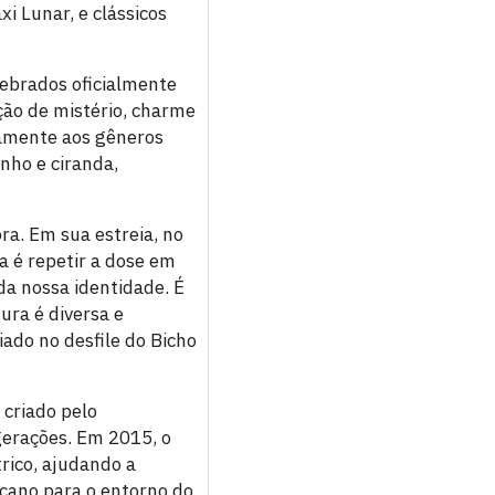
i Lunar, e clássicos
lebrados oficialmente
ção de mistério, charme
vamente aos gêneros
nho e ciranda,
ra. Em sua estreia, no
va é repetir a dose em
a nossa identidade. É
ura é diversa e
iado no desfile do Bicho
criado pelo
 gerações. Em 2015, o
trico, ajudando a
ucano para o entorno do