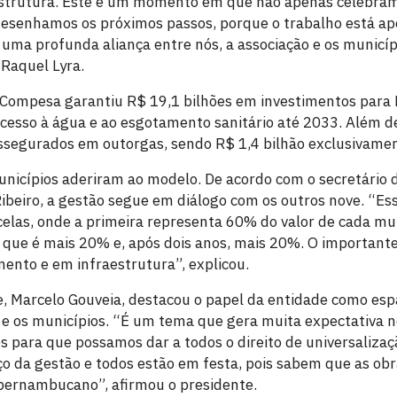
aestrutura. Este é um momento em que não apenas celebra
esenhamos os próximos passos, porque o trabalho está ap
 a uma profunda aliança entre nós, a associação e os munic
Raquel Lyra.
a Compesa garantiu R$ 19,1 bilhões em investimentos par
acesso à água e ao esgotamento sanitário até 2033. Além d
ssegurados em outorgas, sendo R$ 1,4 bilhão exclusivamen
nicípios aderiram ao modelo. De acordo com o secretário
ibeiro, a gestão segue em diálogo com os outros nove. “Esse
elas, onde a primeira representa 60% do valor de cada mu
 que é mais 20% e, após dois anos, mais 20%. O importante
mento e em infraestrutura”, explicou.
, Marcelo Gouveia, destacou o papel da entidade como esp
 e os municípios. “É um tema que gera muita expectativa no
s para que possamos dar a todos o direito de universalizaç
 da gestão e todos estão em festa, pois sabem que as obr
pernambucano”, afirmou o presidente.