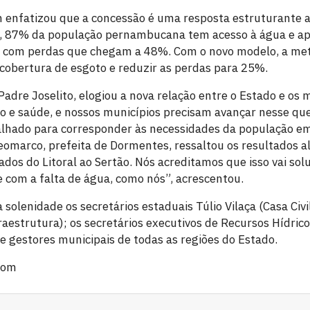
enfatizou que a concessão é uma resposta estruturante a
, 87% da população pernambucana tem acesso à água e a
, com perdas que chegam a 48%. Com o novo modelo, a met
cobertura de esgoto e reduzir as perdas para 25%.
Padre Joselito, elogiou a nova relação entre o Estado e os 
o e saúde, e nossos municípios precisam avançar nesse que
hado para corresponder às necessidades da população em
Geomarco, prefeita de Dormentes, ressaltou os resultados a
dos do Litoral ao Sertão. Nós acreditamos que isso vai sol
 com a falta de água, como nós”, acrescentou.
solenidade os secretários estaduais Túlio Vilaça (Casa Civi
raestrutura); os secretários executivos de Recursos Hídrico
e gestores municipais de todas as regiões do Estado.
com