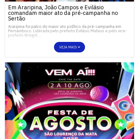
Em Araripina, João Campos e Evilásio
comandam maior ato da pré-campanha no
Sertão
Araripina foi palco do maior ato político da pré-campanha em
Pernambuco. Liderada pelo prefeito Evilásio Mateus e pelo vice-
prefeito Bringel…
VEJA MAIS