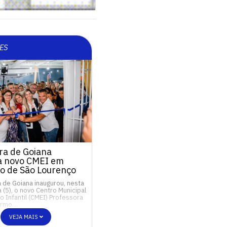
ES
ra de Goiana
a novo CMEI em
o de São Lourenço
a de Goiana inaugurou, nesta
a (5), o novo Centro Municipal
 Infantil (CMEI) Professora
Carmo…
VEJA MAIS