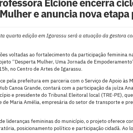
rofessora Elcione encerra cic
Mulher e anuncia nova etapa
sta quarta edição em Igarassu será a atuação da gestora 
es voltadas ao fortalecimento da participação feminina na 
projeto “Desperta Mulher, Uma Jornada de Empoderamento”
15h, no Centro de Artes de Igarassu.
ce pela prefeitura em parceria com o Serviço de Apoio às 
b Canoa Grande, contará com a participação da juíza Ana 
cípio e presidente do Tribunal Eleitoral local (TRE-PE), qu
, e de Maria Amélia, empresária do setor de transporte e p
e lideranças femininas do município, o projeto oferece co
oratória, posicionamento político e participação cidadã. Ao 