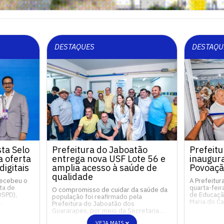
DESTAQUES
DESTAQU
ta Selo
Prefeitura do Jaboatão
Prefeitu
 oferta
entrega nova USF Lote 56 e
inaugur
digitais
amplia acesso à saúde de
Povoaçã
qualidade
recebeu o
A Prefeitur
ta de
quarta-feir
O compromisso de cuidar da saúde da
OSPD),
de Educação
população foi reafirmado pela
…
Maria do 
Prefeitura do Jaboatão dos
Guararapes, por meio da Secretaria…
VEJA MAIS