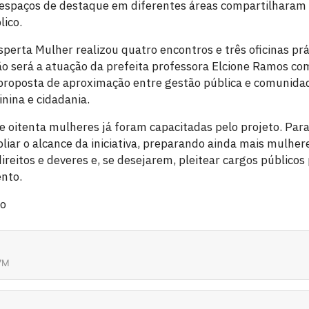
spaços de destaque em diferentes áreas compartilharam s
lico.
sperta Mulher realizou quatro encontros e três oficinas pr
ção será a atuação da prefeita professora Elcione Ramos c
proposta de aproximação entre gestão pública e comunidad
nina e cidadania.
 oitenta mulheres já foram capacitadas pelo projeto. Para
liar o alcance da iniciativa, preparando ainda mais mulher
eitos e deveres e, se desejarem, pleitear cargos públicos
nto.
no
7M