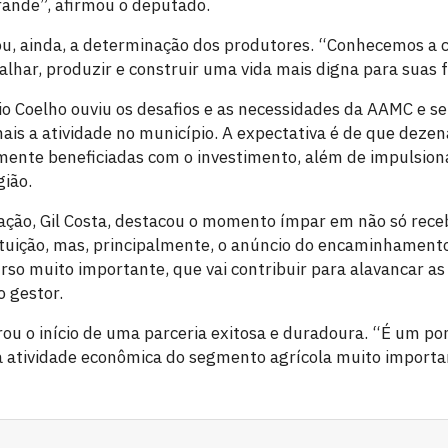
ande”, afirmou o deputado.
u, ainda, a determinação dos produtores. “Conhecemos a c
lhar, produzir e construir uma vida mais digna para suas f
io Coelho ouviu os desafios e as necessidades da AAMC e se
ais a atividade no município. A expectativa é de que dezen
ente beneficiadas com o investimento, além de impulsiona
gião.
ação, Gil Costa, destacou o momento ímpar em não só rec
ituição, mas, principalmente, o anúncio do encaminhamen
so muito importante, que vai contribuir para alavancar as 
o gestor.
u o início de uma parceria exitosa e duradoura. “É um p
a atividade econômica do segmento agrícola muito importa