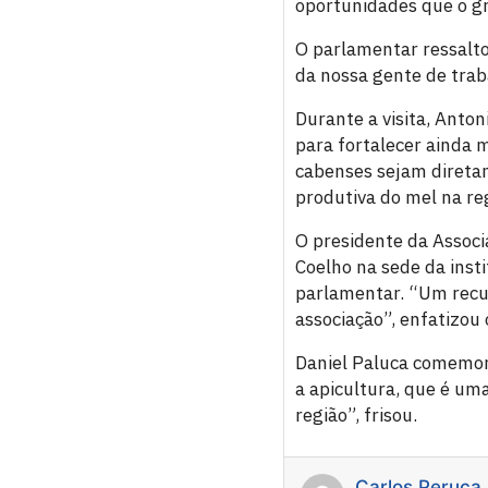
oportunidades que o gr
O parlamentar ressalto
da nossa gente de traba
Durante a visita, Anton
para fortalecer ainda m
cabenses sejam diretam
produtiva do mel na re
O presidente da Associ
Coelho na sede da inst
parlamentar. “Um recur
associação”, enfatizou 
Daniel Paluca comemoro
a apicultura, que é um
região”, frisou.
Carlos Peruca