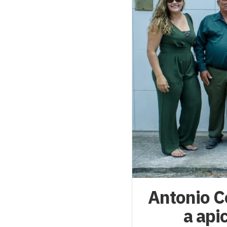
Antonio Co
a api