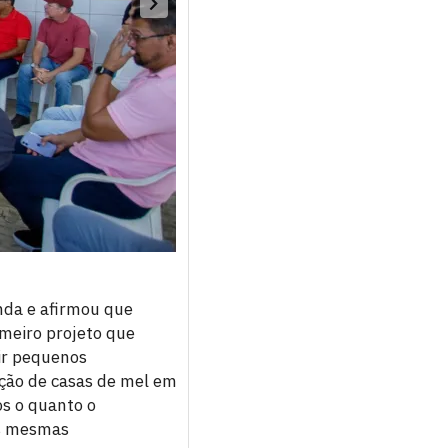
nda e afirmou que
imeiro projeto que
nir pequenos
ução de casas de mel em
os o quanto o
as mesmas