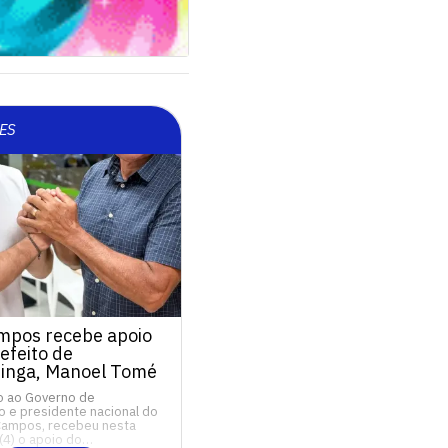
ES
mpos recebe apoio
efeito de
inga, Manoel Tomé
o ao Governo de
 e presidente nacional do
Campos, recebeu nesta
 (4) o apoio do…