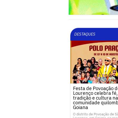
DESTAQUES
Festa de Povoação d
Lourenço celebra fé,
tradição e cultura na
comunidade quilomb
Goiana
O distrito de Povoação de S
Lourenço, em Goiana, se pre