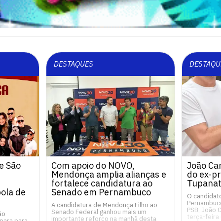
DESTAQUES
DESTAQU
e São
Com apoio do NOVO,
João Ca
Mendonça amplia alianças e
do ex-pr
fortalece candidatura ao
Tupanat
ola de
Senado em Pernambuco
O candidat
Pernambuco
A candidatura de Mendonça Filho ao
PSB, João 
Senado Federal ganhou mais um
ão
terça-feira
importante reforço na manhã desta
para para