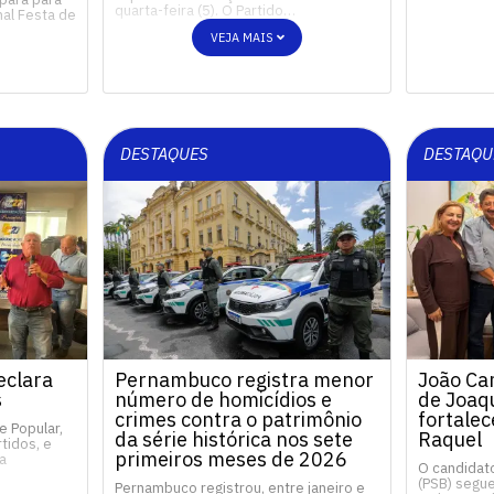
quarta-feira (5). O Partido…
nal Festa de
VEJA MAIS
DESTAQUES
DESTAQU
eclara
Pernambuco registra menor
João Ca
s
número de homicídios e
de Joaq
crimes contra o patrimônio
fortale
e Popular,
da série histórica nos sete
Raquel
tidos, e
primeiros meses de 2026
a
O candidat
(PSB) segu
Pernambuco registrou, entre janeiro e