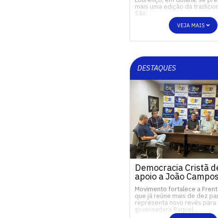
mais uma edição da tradicio
São…
VEJA MAIS
DESTAQUES
Democracia Cristã d
apoio a João Campo
Movimento fortalece a Frent
que já reúne mais de dez par
representa novo revés para 
governadora Raquel…