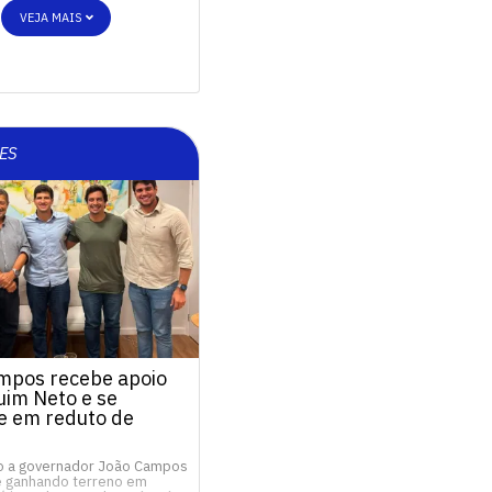
VEJA MAIS
ES
mpos recebe apoio
uim Neto e se
ce em reduto de
o a governador João Campos
e ganhando terreno em