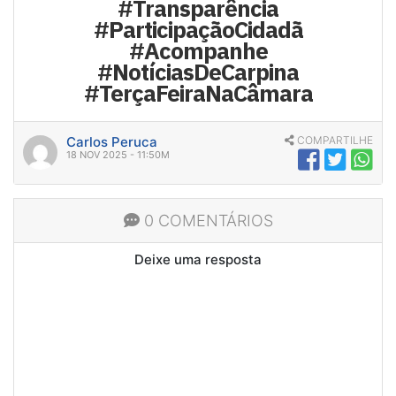
#Transparência
#ParticipaçãoCidadã
#Acompanhe
#NotíciasDeCarpina
#TerçaFeiraNaCâmara
Carlos Peruca
COMPARTILHE
18 NOV 2025 - 11:50M
0 COMENTÁRIOS
Deixe uma resposta