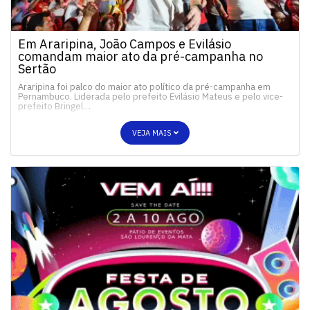
Em Araripina, João Campos e Evilásio
comandam maior ato da pré-campanha no
Sertão
Araripina foi palco do maior ato político da pré-campanha em
Pernambuco. Liderada pelo prefeito Evilásio Mateus e pelo vice-
prefeito Bringel…
VEJA MAIS