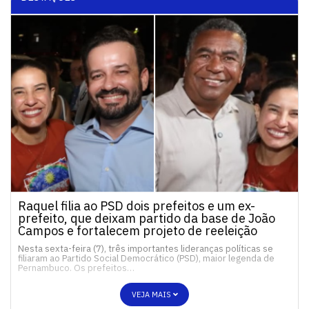
Raquel filia ao PSD dois prefeitos e um ex-
prefeito, que deixam partido da base de João
Campos e fortalecem projeto de reeleição
Nesta sexta-feira (7), três importantes lideranças políticas se
filiaram ao Partido Social Democrático (PSD), maior legenda de
Pernambuco. Os prefeitos…
VEJA MAIS