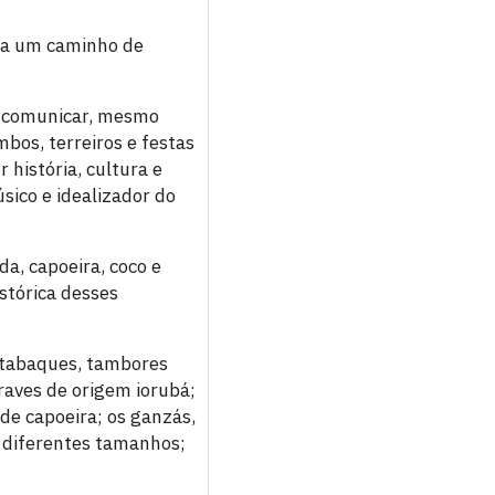
ica um caminho de
se comunicar, mesmo
mbos, terreiros e festas
 história, cultura e
úsico e idealizador do
da, capoeira, coco e
stórica desses
 atabaques, tambores
raves de origem iorubá;
de capoeira; os ganzás,
e diferentes tamanhos;