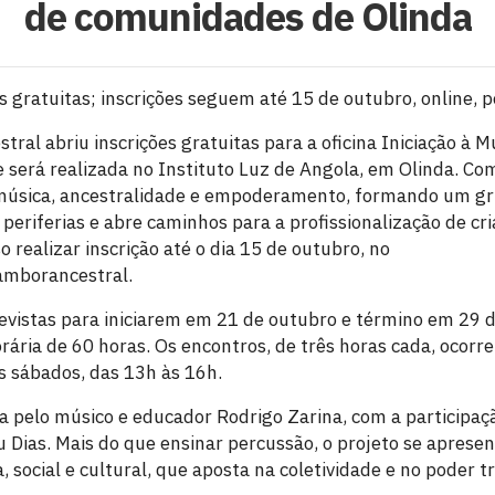
de comunidades de Olinda
 gratuitas; inscrições seguem até 15 de outubro, online, 
ral abriu inscrições gratuitas para a oficina Iniciação à 
e será realizada no Instituto Luz de Angola, em Olinda. Co
 música, ancestralidade e empoderamento, formando um gru
 periferias e abre caminhos para a profissionalização de cr
o realizar inscrição até o dia 15 de outubro, no
mborancestral.
revistas para iniciarem em 21 de outubro e término em 29 
ária de 60 horas. Os encontros, de três horas cada, ocorre
s sábados, das 13h às 16h.
da pelo músico e educador Rodrigo Zarina, com a participaç
iu Dias. Mais do que ensinar percussão, o projeto se apres
 social e cultural, que aposta na coletividade e no poder 