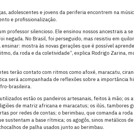
ças, adolescentes e jovens da periferia encontrem na mús
nto e profissionalização.
m professor silencioso. Ele ensinou nossos ancestrais a 
oi negada. No Brasil, foi perseguido, mas resistiu em quilo
a ensinar: mostra às novas gerações que é possível aprender
ritmo, da roda e da coletividade”, explica Rodrigo Zarina, m
antes terão contato com ritmos como afoxé, maracatu, ciran
tica será acompanhada de reflexões sobre a importância hi
ro-brasileira.
utilizados estão os pandeiros artesanais, feitos à mão; os
igiões de matriz africana e maracatus; os ilús, tambores g
rtas por redes de contas; o berimbau, que comanda a roda 
que sustentam a base rítmica; os agogôs, sinos metálicos d
 chocalhos de palha usados junto ao berimbau.