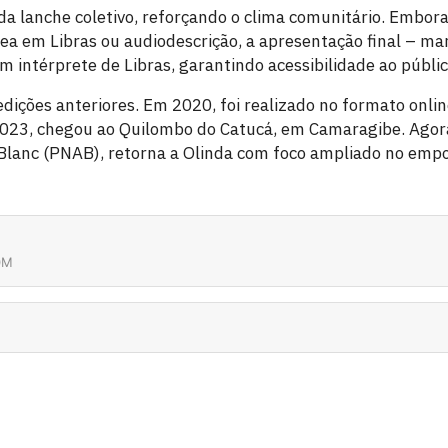
da lanche coletivo, reforçando o clima comunitário. Embor
a em Libras ou audiodescrição, a apresentação final – ma
 intérprete de Libras, garantindo acessibilidade ao públic
edições anteriores. Em 2020, foi realizado no formato online
2023, chegou ao Quilombo do Catucá, em Camaragibe. Agor
r Blanc (PNAB), retorna a Olinda com foco ampliado no emp
0M