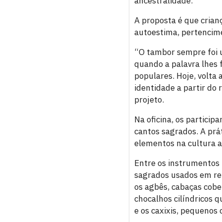
ancestralidade.
A proposta é que crian
autoestima, pertencime
“O tambor sempre foi u
quando a palavra lhes f
populares. Hoje, volta 
identidade a partir do 
projeto.
Na oficina, os particip
cantos sagrados. A prá
elementos na cultura af
Entre os instrumentos 
sagrados usados em rel
os agbês, cabaças cobe
chocalhos cilíndricos 
e os caxixis, pequenos