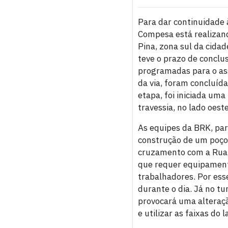
Para dar continuidade 
Compesa está realizand
Pina, zona sul da cida
teve o prazo de conclus
programadas para o ass
da via, foram concluíd
etapa, foi iniciada uma
travessia, no lado oest
As equipes da BRK, pa
construção de um poço d
cruzamento com a Rua P
que requer equipament
trabalhadores. Por esse
durante o dia. Já no tu
provocará uma alteração
e utilizar as faixas do 