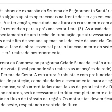
às obras de expansão do Sistema de Esgotamento Sanitário 
o alguns ajustes operacionais na frente de serviço em exe
de. A intervenção, executada na altura do cruzamento com a
ão estendido para a próxima sexta-feira (3). As atividades,
entamento de um trecho de tubulação que atravessaria as 
as neste fim de semana apenas no lado leste da avenida. Co
 nova fase da obra, essencial para o funcionamento do sist
e, será realizado posteriormente.
rceira da Compesa no programa Cidade Saneada, estão atu
e visita (local por onde são realizas as inspeções de rede)
ereira da Costa. A estrutura é robusta e com profundidad
os de proteção, como blindados e escoramento, para a se
 motivo, serão interditadas duas faixas da pista leste Av.
rno noturno, será necessário interditar completamente o tr
 no fluxo de trânsito na região. Os motoristas devem ficar
lado oeste, respeitando o sentido de fluxo.