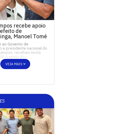
mpos recebe apoio
efeito de
inga, Manoel Tomé
o ao Governo de
 e presidente nacional do
Campos, recebeu nesta
 (4) o apoio do…
VEJA MAIS
ES