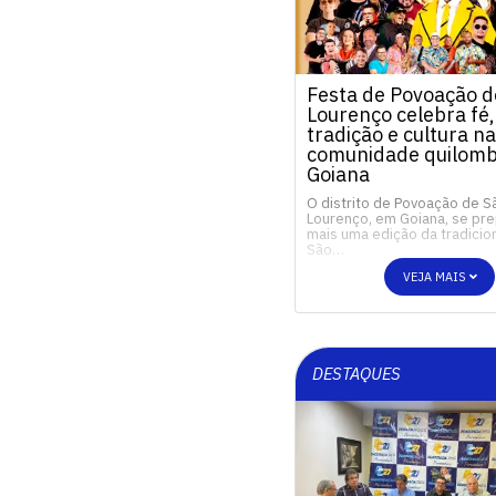
Festa de Povoação d
Lourenço celebra fé,
tradição e cultura na
comunidade quilomb
Goiana
O distrito de Povoação de S
Lourenço, em Goiana, se pre
mais uma edição da tradicio
São…
VEJA MAIS
DESTAQUES