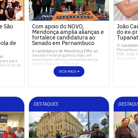
e São
Com apoio do NOVO,
João Ca
Mendonça amplia alianças e
do ex-pr
fortalece candidatura ao
Tupanat
ola de
Senado em Pernambuco
O candidat
Pernambuco
A candidatura de Mendonça Filho ao
PSB, João 
Senado Federal ganhou mais um
ão
terça-feira
importante reforço na manhã desta
para para
quarta-feira (5). O Partido…
nal Festa de
VEJA MAIS
DESTAQUES
DESTAQU