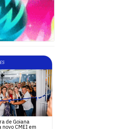
ES
ra de Goiana
a novo CMEI em