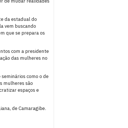
er de mudar realidades
e da estadual do
gla vem buscando
em que se prepara os
untos com a presidente
pação das mulheres no
ue seminários como o de
As mulheres são
cratizar espaços e
iana, de Camaragibe.