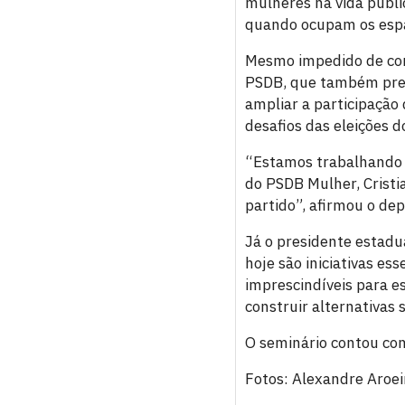
mulheres na vida publi
quando ocupam os espaç
Mesmo impedido de com
PSDB, que também presi
ampliar a participação
desafios das eleições d
“Estamos trabalhando p
do PSDB Mulher, Cristi
partido”, afirmou o de
Já o presidente estadua
hoje são iniciativas e
imprescindíveis para e
construir alternativas 
O seminário contou co
Fotos: Alexandre Aroei