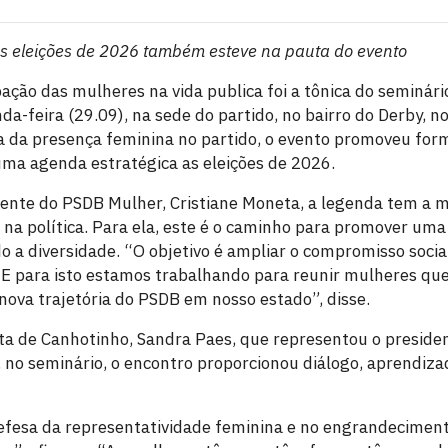
as eleições de 2026 também esteve na pauta do evento
pação das mulheres na vida publica foi a tônica do seminár
a-feira (29.09), na sede do partido, no bairro do Derby, no
a da presença feminina no partido, o evento promoveu form
 uma agenda estratégica as eleições de 2026.
ente do PSDB Mulher, Cristiane Moneta, a legenda tem a mi
na política. Para ela, este é o caminho para promover uma 
o a diversidade. “O objetivo é ampliar o compromisso socia
E para isto estamos trabalhando para reunir mulheres que
nova trajetória do PSDB em nosso estado”, disse.
ta de Canhotinho, Sandra Paes, que representou o presiden
 no seminário, o encontro proporcionou diálogo, aprendiza
efesa da representatividade feminina e no engrandecimen