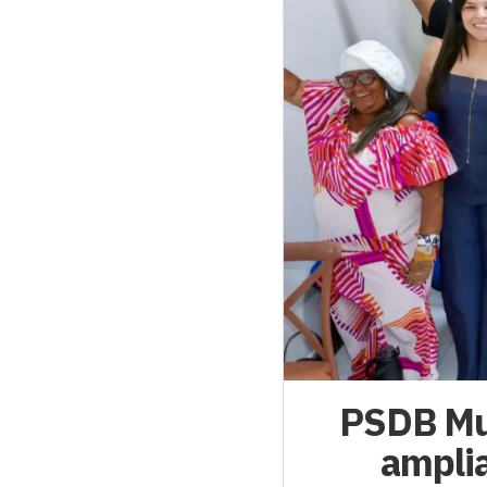
PSDB Mu
amplia