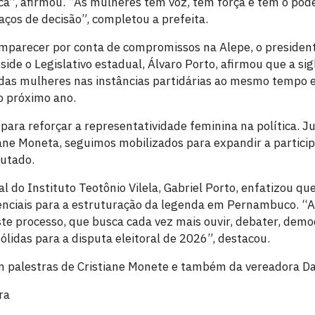
ca”, afirmou. “As mulheres têm voz, têm força e têm o pod
os de decisão”, completou a prefeita.
parecer por conta de compromissos na Alepe, o president
de o Legislativo estadual, Álvaro Porto, afirmou que a si
 das mulheres nas instâncias partidárias ao mesmo tempo 
o próximo ano.
ara reforçar a representatividade feminina na política. J
ane Moneta, seguimos mobilizados para expandir a partici
putado.
l do Instituto Teotônio Vilela, Gabriel Porto, enfatizou q
ssenciais para a estruturação da legenda em Pernambuco. “
ste processo, que busca cada vez mais ouvir, debater, demo
sólidas para a disputa eleitoral de 2026”, destacou.
m palestras de Cristiane Monete e também da vereadora Da
ra