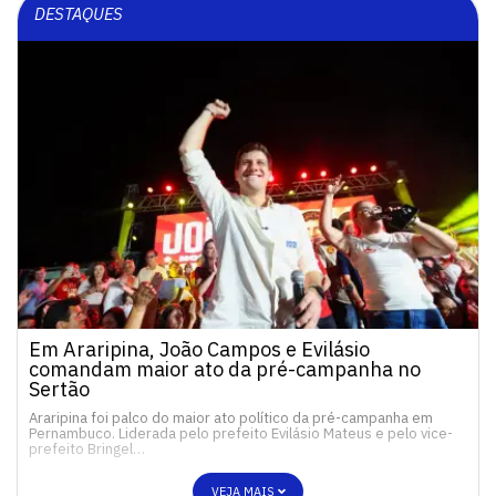
DESTAQUES
Em Araripina, João Campos e Evilásio
comandam maior ato da pré-campanha no
Sertão
Araripina foi palco do maior ato político da pré-campanha em
Pernambuco. Liderada pelo prefeito Evilásio Mateus e pelo vice-
prefeito Bringel…
VEJA MAIS