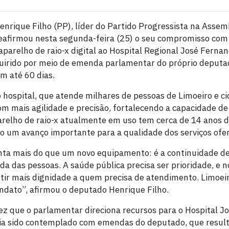
nrique Filho (PP), líder do Partido Progressista na Assemb
eafirmou nesta segunda-feira (25) o seu compromisso com 
arelho de raio-x digital ao Hospital Regional José Fernan
uirido por meio de emenda parlamentar do próprio deputa
m até 60 dias.
o hospital, que atende milhares de pessoas de Limoeiro e ci
com mais agilidade e precisão, fortalecendo a capacidade d
arelho de raio-x atualmente em uso tem cerca de 14 anos 
ão um avanço importante para a qualidade dos serviços ofer
ta mais do que um novo equipamento: é a continuidade de
a das pessoas. A saúde pública precisa ser prioridade, e 
tir mais dignidade a quem precisa de atendimento. Limoei
dato”, afirmou o deputado Henrique Filho.
vez que o parlamentar direciona recursos para o Hospital J
avia sido contemplado com emendas do deputado, que resul