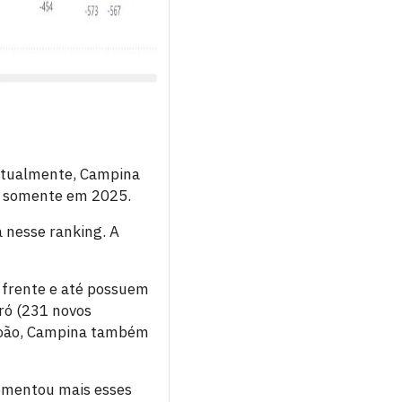
 Atualmente, Campina
os somente em 2025.
 nesse ranking. A
 frente e até possuem
ró (231 novos
 João, Campina também
omentou mais esses