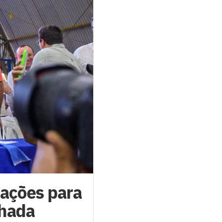
zações para
lhada