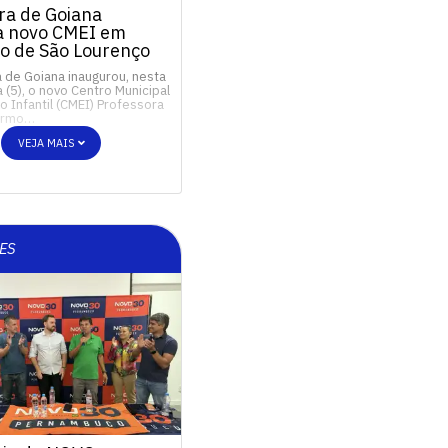
ra de Goiana
a novo CMEI em
o de São Lourenço
a de Goiana inaugurou, nesta
a (5), o novo Centro Municipal
 Infantil (CMEI) Professora
Carmo…
VEJA MAIS
ES