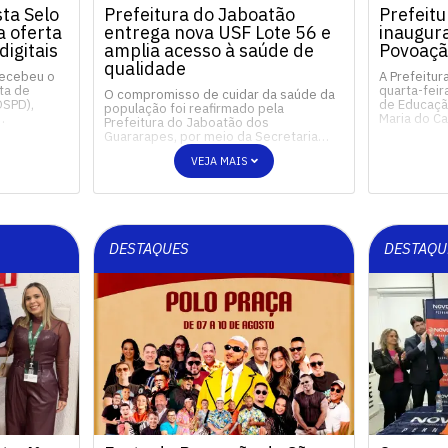
ta Selo
Prefeitura do Jaboatão
Prefeitu
 oferta
entrega nova USF Lote 56 e
inaugur
digitais
amplia acesso à saúde de
Povoaçã
qualidade
recebeu o
A Prefeitur
ta de
quarta-feir
O compromisso de cuidar da saúde da
OSPD),
de Educação
população foi reafirmado pela
…
Maria do 
Prefeitura do Jaboatão dos
Guararapes, por meio da Secretaria…
VEJA MAIS
DESTAQUES
DESTAQU