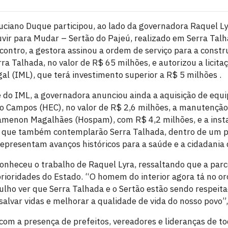
ciano Duque participou, ao lado da governadora Raquel Ly
Ouvir para Mudar – Sertão do Pajeú, realizado em Serra Ta
contro, a gestora assinou a ordem de serviço para a constr
ra Talhada, no valor de R$ 65 milhões, e autorizou a licit
al (IML), que terá investimento superior a R$ 5 milhões .
do IML, a governadora anunciou ainda a aquisição de equi
o Campos (HEC), no valor de R$ 2,6 milhões, a manutenção 
amenon Magalhães (Hospam), com R$ 4,2 milhões, e a insta
a que também contemplarão Serra Talhada, dentro de um p
epresentam avanços históricos para a saúde e a cidadania 
nheceu o trabalho de Raquel Lyra, ressaltando que a parc
 prioridades do Estado. “O homem do interior agora tá no 
ho ver que Serra Talhada e o Sertão estão sendo respeit
salvar vidas e melhorar a qualidade de vida do nosso povo”
com a presença de prefeitos, vereadores e lideranças de to