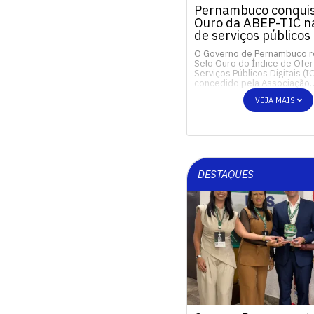
Pernambuco conquis
Ouro da ABEP-TIC na
de serviços públicos 
O Governo de Pernambuco 
Selo Ouro do Índice de Ofer
Serviços Públicos Digitais (I
concedido pela Associação
VEJA MAIS
DESTAQUES