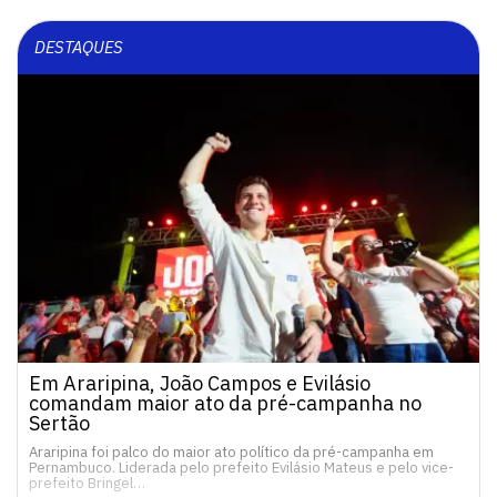
DESTAQUES
Em Araripina, João Campos e Evilásio
comandam maior ato da pré-campanha no
Sertão
Araripina foi palco do maior ato político da pré-campanha em
Pernambuco. Liderada pelo prefeito Evilásio Mateus e pelo vice-
prefeito Bringel…