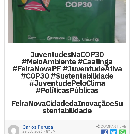
JuventudesNaCOP30
#MeioAmbiente #Caatinga
#FeiraNovaPE #JuventudeAtiva
#COP30 #Sustentabilidade
#JuventudePeloClima
#PolíticasPúblicas
FeiraNovaCidadedaInovaçãoeSu
stentabilidade
Carlos Peruca
COMPARTILHE
29 JUL 2025 - 8:15M