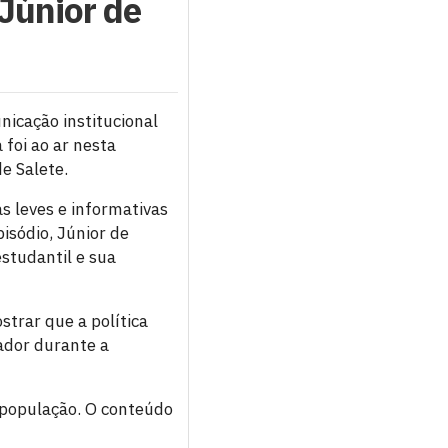
 Júnior de
icação institucional
 foi ao ar nesta
e Salete.
s leves e informativas
isódio, Júnior de
studantil e sua
trar que a política
ador durante a
a população. O conteúdo