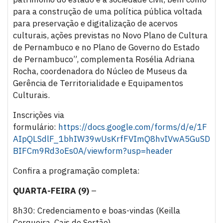
para a construção de uma política pública voltada
para preservação e digitalização de acervos
culturais, ações previstas no Novo Plano de Cultura
de Pernambuco e no Plano de Governo do Estado
de Pernambuco”, complementa Rosélia Adriana
Rocha, coordenadora do Núcleo de Museus da
Gerência de Territorialidade e Equipamentos
Culturais.
Inscrições via
formulário:
https://docs.google.com/forms/d/e/1F
AIpQLSdlF_1bhIW39wUsKrfFVImQ8hvIVwA5GuSD
BIFCm9Rd3oEs0A/viewform?usp=header
Confira a programação completa:
QUARTA-FEIRA (9)
–
8h30: Credenciamento e boas-vindas (Keilla
Cerqueira, Cais do Sertão)