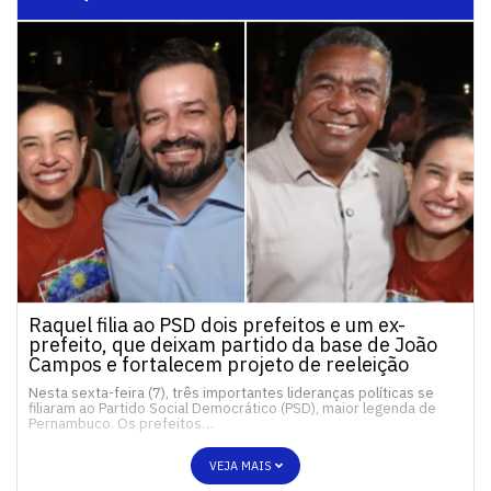
Raquel filia ao PSD dois prefeitos e um ex-
prefeito, que deixam partido da base de João
Campos e fortalecem projeto de reeleição
Nesta sexta-feira (7), três importantes lideranças políticas se
filiaram ao Partido Social Democrático (PSD), maior legenda de
Pernambuco. Os prefeitos…
VEJA MAIS