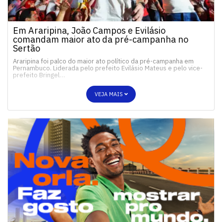
Em Araripina, João Campos e Evilásio
comandam maior ato da pré-campanha no
Sertão
Araripina foi palco do maior ato político da pré-campanha em
Pernambuco. Liderada pelo prefeito Evilásio Mateus e pelo vice-
prefeito Bringel…
VEJA MAIS