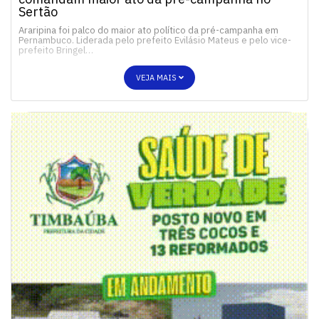
Sertão
Araripina foi palco do maior ato político da pré-campanha em
Pernambuco. Liderada pelo prefeito Evilásio Mateus e pelo vice-
prefeito Bringel…
VEJA MAIS