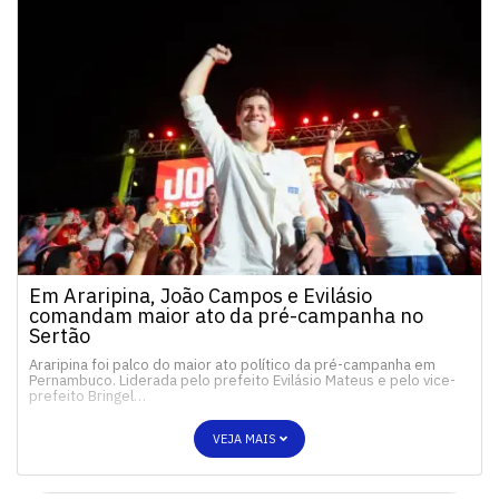
Em Araripina, João Campos e Evilásio
comandam maior ato da pré-campanha no
Sertão
Araripina foi palco do maior ato político da pré-campanha em
Pernambuco. Liderada pelo prefeito Evilásio Mateus e pelo vice-
prefeito Bringel…
VEJA MAIS