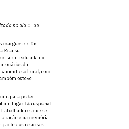
izada no dia 1º de
às margens do Rio
la Krause,
que será realizada no
ncionários da
ipamento cultural, com
 também esteve
uito para poder
l um lugar tão especial
 trabalhadores que se
o coração e na memória
 parte dos recursos