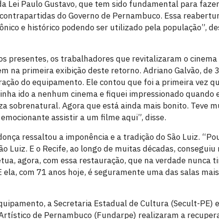
da Lei Paulo Gustavo, que tem sido fundamental para faze
 contrapartidas do Governo de Pernambuco. Essa reabertu
ônico e histórico podendo ser utilizado pela população”, d
os presentes, os trabalhadores que revitalizaram o cinem
m na primeira exibição deste retorno. Adriano Galvão, de 3
ação do equipamento. Ele contou que foi a primeira vez q
inha ido a nenhum cinema e fiquei impressionado quando e
za sobrenatural. Agora que está ainda mais bonito. Teve m
 emocionante assistir a um filme aqui”, disse.
onça ressaltou a imponência e a tradição do São Luiz. “P
o Luiz. E o Recife, ao longo de muitas décadas, conseguiu
tua, agora, com essa restauração, que na verdade nunca t
E ela, com 71 anos hoje, é seguramente uma das salas mais
quipamento, a Secretaria Estadual de Cultura (Secult-PE) 
 Artístico de Pernambuco (Fundarpe) realizaram a recuper