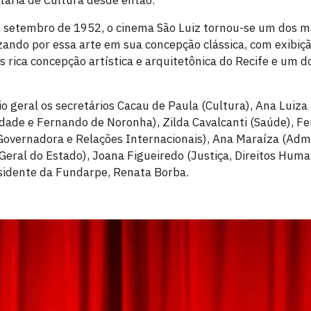
taria de Cultura desde então.
e setembro de 1952, o cinema São Luiz tornou-se um dos 
zando por essa arte em sua concepção clássica, com exibiçã
s rica concepção artística e arquitetônica do Recife e um 
geral os secretários Cacau de Paula (Cultura), Ana Luiza 
dade e Fernando de Noronha), Zilda Cavalcanti (Saúde), 
 Governadora e Relações Internacionais), Ana Maraíza (Admi
 Geral do Estado), Joana Figueiredo (Justiça, Direitos Hum
esidente da Fundarpe, Renata Borba.