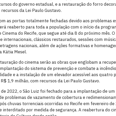
ursos do governo estadual, e a restauração do forro decora
 recursos da Lei Paulo Gustavo.
om as portas totalmente fechadas devido aos problemas es
rá reaberto para toda a população com o início da progra
e Cinema do Recife, que segue até dia 8 do próximo mês. O 
 internacionais, clássicos restaurados, sessões com música
tragens nacionais, além de ações formativas e homenagens
 Kátia Mesel.
tauração do cinema serão as obras que englobam a recupe
implantação do sistema de prevenção e combate a incêndio,
lidade e a instalação de um elevador acessível aos quatro 
 R$ 1,9 milhão, com recursos da Lei Paulo Gustavo.
de 2022, o São Luiz foi fechado para a implantação de um
o de problemas de vazamento de cobertura e redimensiona
Após chuvas torrenciais ocorridas no Recife em fevereiro d
e interditado por medida de segurança. A reabertura do c