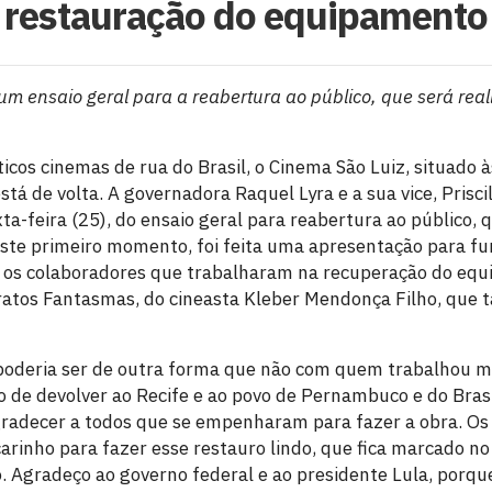
restauração do equipamento
um ensaio geral para a reabertura ao público, que será real
os cinemas de rua do Brasil, o Cinema São Luiz, situado 
está de volta. A governadora Raquel Lyra e a sua vice, Prisci
ta-feira (25), do ensaio geral para reabertura ao público, 
ste primeiro momento, foi feita uma apresentação para fu
e os colaboradores que trabalharam na recuperação do equ
tratos Fantasmas, do cineasta Kleber Mendonça Filho, que
 poderia ser de outra forma que não com quem trabalhou m
 de devolver ao Recife e ao povo de Pernambuco e do Brasi
radecer a todos que se empenharam para fazer a obra. Os
rinho para fazer esse restauro lindo, que fica marcado n
Agradeço ao governo federal e ao presidente Lula, porque