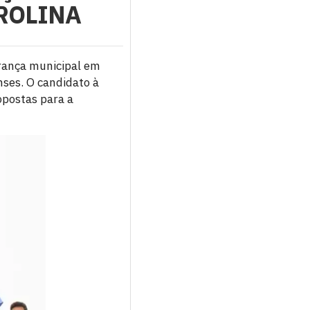
TROLINA
rança municipal em
ses. O candidato à
opostas para a