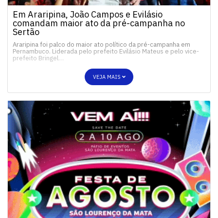
Em Araripina, João Campos e Evilásio
comandam maior ato da pré-campanha no
Sertão
Araripina foi palco do maior ato político da pré-campanha em
Pernambuco. Liderada pelo prefeito Evilásio Mateus e pelo vice-
prefeito Bringel…
VEJA MAIS