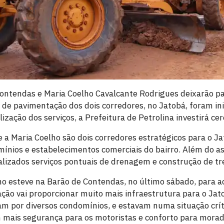
ontendas e Maria Coelho Cavalcante Rodrigues deixarão pa
s de pavimentação dos dois corredores, no Jatobá, foram in
lização dos serviços, a Prefeitura de Petrolina investirá ce
 a Maria Coelho são dois corredores estratégicos para o Ja
ínios e estabelecimentos comerciais do bairro. Além do a
ealizados serviços pontuais de drenagem e construção de tr
ho esteve na Barão de Contendas, no último sábado, para a
ção vai proporcionar muito mais infraestrutura para o Jat
m por diversos condomínios, e estavam numa situação críti
m mais segurança para os motoristas e conforto para morad