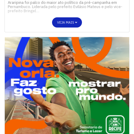
Araripina foi palco do maior ato político da pré-campanha em
Pernambuco. Liderada pelo prefeito Evilásio Mateus e pelo vice-
prefeito Bringel…
VEJA MAIS