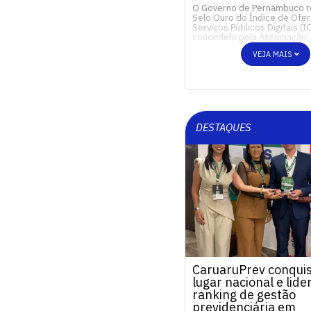
O Governo de Pernambuco 
Selo Ouro do Índice de Ofer
Serviços Públicos Digitais (I
concedido pela Associação
VEJA MAIS
DESTAQUES
CaruaruPrev conquis
lugar nacional e lide
ranking de gestão
previdenciária em