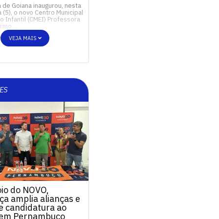
a de Goiana inaugurou, nesta
a (5), o novo Centro Municipal
 Infantil (CMEI) Professora
Carmo…
VEJA MAIS
ES
io do NOVO,
a amplia alianças e
e candidatura ao
 em Pernambuco