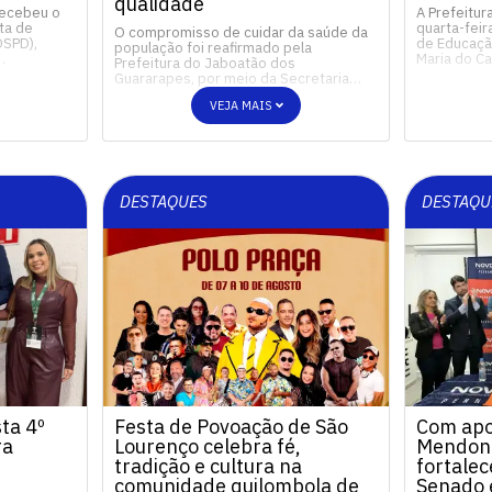
qualidade
recebeu o
A Prefeitur
ta de
quarta-feir
O compromisso de cuidar da saúde da
OSPD),
de Educação
população foi reafirmado pela
…
Maria do 
Prefeitura do Jaboatão dos
Guararapes, por meio da Secretaria…
VEJA MAIS
DESTAQUES
DESTAQU
ta 4º
Festa de Povoação de São
Com apo
ra
Lourenço celebra fé,
Mendonç
tradição e cultura na
fortalec
comunidade quilombola de
Senado