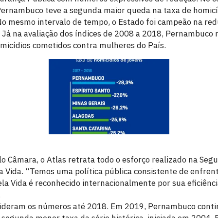
ernambuco teve a segunda maior queda na taxa de homicídi
No mesmo intervalo de tempo, o Estado foi campeão na red
. Já na avaliação dos índices de 2008 a 2018, Pernambuco 
micídios cometidos contra mulheres do País.
o Câmara, o Atlas retrata todo o esforço realizado na Segu
 Vida. “Temos uma política pública consistente de enfren
la Vida é reconhecido internacionalmente por sua eficiênc
.
sideram os números até 2018. Em 2019, Pernambuco conti
a segunda menor taxa da série histórica, iniciada em 2004