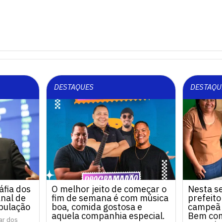
DESTAQUES
DESTAQU
áfia dos
O melhor jeito de começar o
Nesta se
anal de
fim de semana é com música
prefeito
pulação
boa, comida gostosa e
campeã 
aquela companhia especial.
Bem com 
ar dos