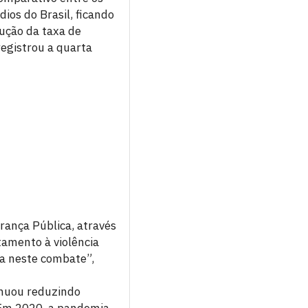
os do Brasil, ficando
ução da taxa de
registrou a quarta
rança Pública, através
tamento à violência
ia neste combate”,
nuou reduzindo
. Em 2020, a pandemia