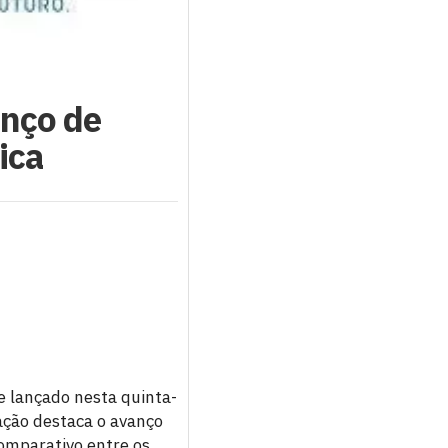
anço de
ica
e lançado nesta quinta-
cação destaca o avanço
omparativo entre os