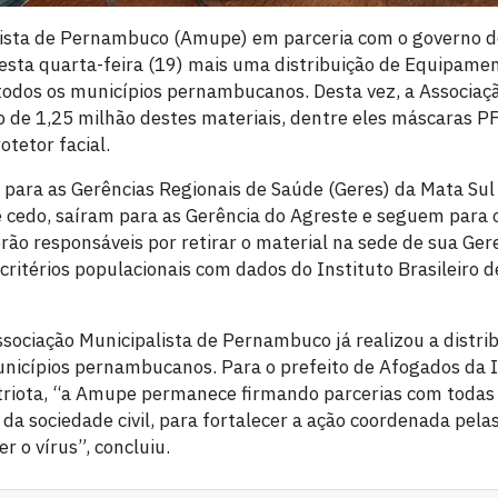
lista de Pernambuco (Amupe) em parceria com o governo d
nesta quarta-feira (19) mais uma distribuição de Equipame
 todos os municípios pernambucanos. Desta vez, a Associaçã
ão de 1,25 milhão destes materiais, dentre eles máscaras P
otetor facial.
para as Gerências Regionais de Saúde (Geres) da Mata Sul
e cedo, saíram para as Gerência do Agreste e seguem para 
rão responsáveis por retirar o material na sede de sua Geres
ritérios populacionais com dados do Instituto Brasileiro d
ssociação Municipalista de Pernambuco já realizou a distri
nicípios pernambucanos. Para o prefeito de Afogados da I
triota, “a Amupe permanece firmando parcerias com todas 
da sociedade civil, para fortalecer a ação coordenada pela
 o vírus”, concluiu.