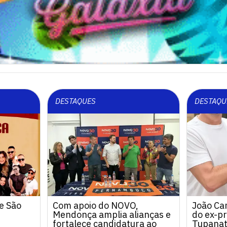
DESTAQUES
DESTAQU
e São
Com apoio do NOVO,
João Ca
Mendonça amplia alianças e
do ex-pr
fortalece candidatura ao
Tupanat