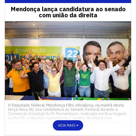
Mendonça lança candidatura ao senado
com união da direita
O Deputado federal, Mendonça Filho oficializou, na manhã desta
terça-feira (4), sua candidatura ao Senado Federal durante a
Convenção Estadual do PL Pernambuco, realizada em Boa Viagem,
no Recife. A decisão reposiciona o cenário da disputa em
Pernambuco e oferece ao eleitor uma candidatura de oposição
VEJA MAIS
ao PT e à esquerda e é encarada pelo […]