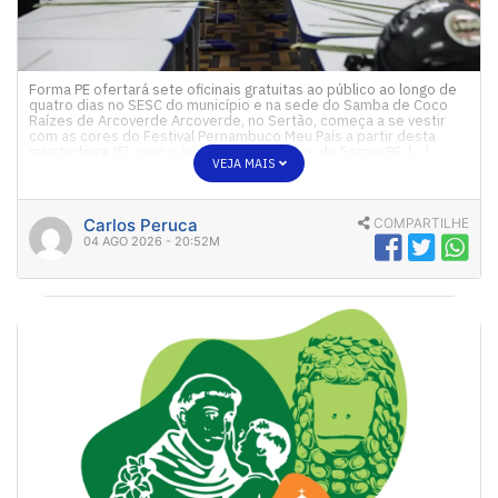
Forma PE ofertará sete oficinais gratuitas ao público ao longo de
quatro dias no SESC do município e na sede do Samba de Coco
Raízes de Arcoverde Arcoverde, no Sertão, começa a se vestir
com as cores do Festival Pernambuco Meu País a partir desta
quarta-feira (5), com o início das atividades do Forma PE, […]
VEJA MAIS
Carlos Peruca
COMPARTILHE
04 AGO 2026 - 20:52M