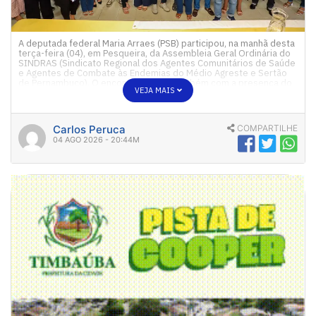
A deputada federal Maria Arraes (PSB) participou, na manhã desta
terça-feira (04), em Pesqueira, da Assembleia Geral Ordinária do
SINDRAS (Sindicato Regional dos Agentes Comunitários de Saúde
e Agentes de Combate às Endemias do Médio Agreste e Sertão
de Pernambuco). O encontro contou também com a presença do
VEJA MAIS
deputado federal Carlos Veras (PT). Presidido por […]
Carlos Peruca
COMPARTILHE
04 AGO 2026 - 20:44M