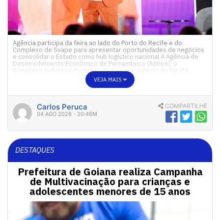
Agência participa da feira ao lado do Porto do Recife e do
Complexo de Suape para apresentar oportunidades de negócios
e consolidar o Estado como hub logístico nacional A Agência de
Desenvolvimento Econômico de Pernambuco (Adepe), o
Complexo Industrial Portuário de Suape e o Porto do Recife,
vinculados à Secretaria de Desenvolvimento Econômico do Recife
VEJA MAIS
[…]
Carlos Peruca
COMPARTILHE
04 AGO 2026 - 20:46M
DESTAQUES
Prefeitura de Goiana realiza Campanha
de Multivacinação para crianças e
adolescentes menores de 15 anos