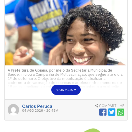
A Prefeitura de Goiana, por meio da Secretaria Municipal de
Saúde, iniciou a Campanha de Multivacinação, que segue até o dia
1º de setembro. O objetivo da mobilização é atualizar a
caderneta de vacinação de crianças e adolescentes menores de
15 anos, ampliando a cobertura vacinal e garantindo a proteção
VEJA MAIS
desse público contra diversas doenças. […]
Carlos Peruca
COMPARTILHE
04 AGO 2026 - 20:45M