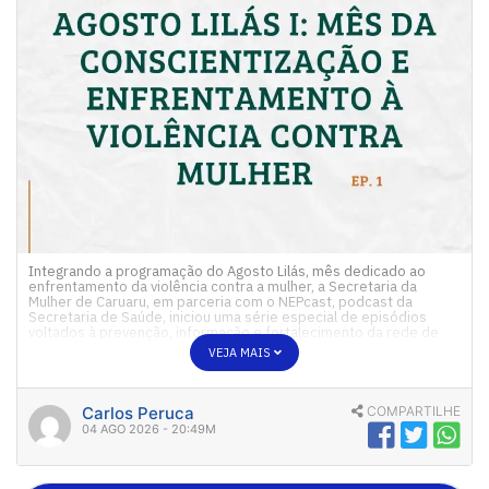
Integrando a programação do Agosto Lilás, mês dedicado ao
enfrentamento da violência contra a mulher, a Secretaria da
Mulher de Caruaru, em parceria com o NEPcast, podcast da
Secretaria de Saúde, iniciou uma série especial de episódios
voltados à prevenção, informação e fortalecimento da rede de
proteção às mulheres. Ao todo, serão quatro episódios
VEJA MAIS
publicados […]
Carlos Peruca
COMPARTILHE
04 AGO 2026 - 20:49M