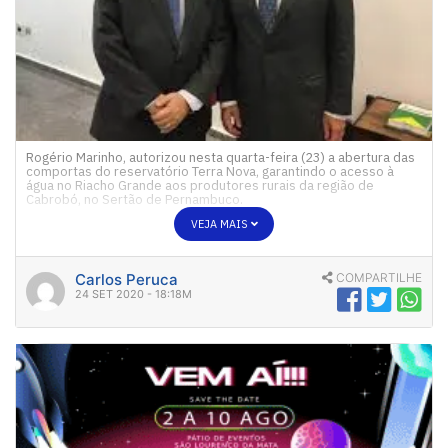
Rogério Marinho, autorizou nesta quarta-feira (23) a abertura das
comportas do reservatório Terra Nova, garantindo o acesso à
água no Riacho Grande aos produtores rurais da região de
Cabrobó, no Sertão de Pernambuco.
VEJA MAIS
Carlos Peruca
COMPARTILHE
24 SET 2020 - 18:18M