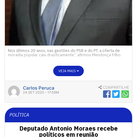
Nos últimos 20 anos, nas gestões do PSB e do PT, a oferta de
moradia popular caiu drasticamente”, afirmou Mendonça Filho.
VEJA MAIS
Carlos Peruca
COMPARTILHE
24 SET 2020 - 17:59M
POLÍTICA
Deputado Antonio Moraes recebe
políticos em reunião