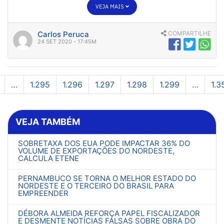
VEJA MAIS
Carlos Peruca
COMPARTILHE
24 SET 2020 - 17:45M
…
1.295
1.296
1.297
1.298
1.299
…
1.3
VEJA TAMBÉM
SOBRETAXA DOS EUA PODE IMPACTAR 36% DO
VOLUME DE EXPORTAÇÕES DO NORDESTE,
CALCULA ETENE
PERNAMBUCO SE TORNA O MELHOR ESTADO DO
NORDESTE E O TERCEIRO DO BRASIL PARA
EMPREENDER
DÉBORA ALMEIDA REFORÇA PAPEL FISCALIZADOR
E DESMENTE NOTÍCIAS FALSAS SOBRE OBRA DO